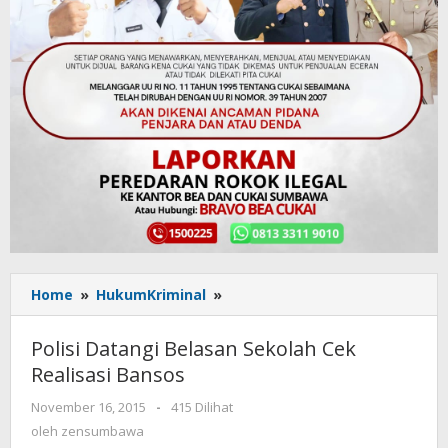
Home
»
HukumKriminal
»
Polisi
Datangi
Belasan
Polisi Datangi Belasan Sekolah Cek
Sekolah
Realisasi Bansos
Cek
Realisasi
November 16, 2015
oleh
-
415 Dilihat
Bansos
zensumbawa
oleh
zensumbawa