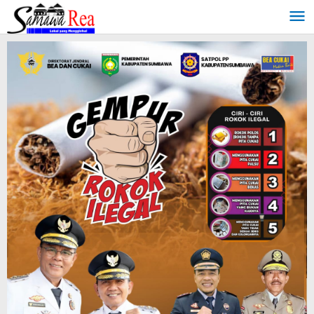
Lewati
ke
konten