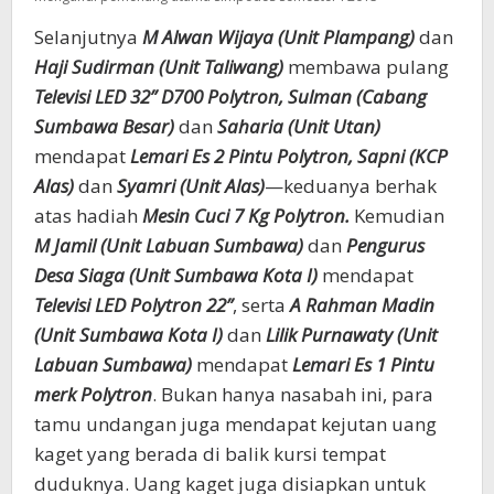
Selanjutnya
M Alwan Wijaya (Unit Plampang)
dan
Haji Sudirman (Unit Taliwang)
membawa pulang
Televisi LED 32” D700 Polytron,
Sulman (Cabang
Sumbawa Besar)
dan
Saharia (Unit Utan)
mendapat
Lemari Es 2 Pintu Polytron,
Sapni (KCP
Alas)
dan
Syamri (Unit Alas)
—keduanya berhak
atas hadiah
Mesin Cuci 7 Kg Polytron.
Kemudian
M Jamil (Unit Labuan Sumbawa)
dan
Pengurus
Desa Siaga (Unit Sumbawa Kota I)
mendapat
Televisi LED Polytron 22”
, serta
A Rahman Madin
(Unit Sumbawa Kota I)
dan
Lilik Purnawaty (Unit
Labuan Sumbawa)
mendapat
Lemari Es 1 Pintu
merk Polytron
. Bukan hanya nasabah ini, para
tamu undangan juga mendapat kejutan uang
kaget yang berada di balik kursi tempat
duduknya. Uang kaget juga disiapkan untuk