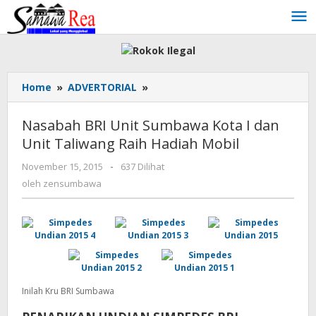
Lewati
ke
konten
Home
»
ADVERTORIAL
»
Nasabah
BRI
Unit
Nasabah BRI Unit Sumbawa Kota I dan
Sumbawa
Unit Taliwang Raih Hadiah Mobil
Kota
I
November 15, 2015
oleh
-
637 Dilihat
dan
zensumbawa
oleh
zensumbawa
Unit
Taliwang
Raih
Hadiah
Mobil
Inilah Kru BRI Sumbawa