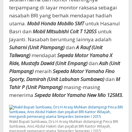
terpampang di layar monitor raksasa sebagai
nasabah BRI yang berhak mendapat hadiah
utama.
Mobil Honda Mobilio SMT
untuk Hasanul
Basri dan
Mobil Mitsubishi Colt T 120SS
untuk
Jayanti. Nasabah beruntung lainnya adalah
Suharni (Unit Plampang)
dan
A Rauf (Unit
Taliwang)
mendapat
Sepeda Motor Yamaha X
Ride,
Mustafa Dawid (Unit Empang)
dan
Asih (Unit
Plampang)
meraih
Sepeda Motor
Yamaha Fino
Sporty,
Damirah (Unit Labuhan Sumbawa)
dan
M
Tahir P (Unit Plampang)
masing-masing
menerima
Sepeda Motor Yamaha New Mio 125M3.
Wakil Bupati Sumbawa, Drs H Arasy Muhkan didampingi Pinca BRI
Sumbawa, Anis Abdul Hakim dan pejabat BRI Kantor Wilayah,
mengundi pemenang utama Simpedes Semester I 2015