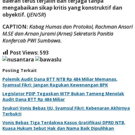
daerah terus terjalin dan terjaga tanpa
mengabaikan sikap kritis yang konstruktif dan
obyektif. (
JEN/SR
)
CAPTION:
Kabag Humas dan Protokol, Rachman Ansori
M.SE dan Arnan Jurami (Arnes) Sekretaris Panitia
Konfercab PWI Sumbawa.
Post Views:
593
Posting Terkait
Polemik Audit Dana BTT NTB Rp 484 Miliar Memanas,
Syamsul Fikri: Jangan Ragukan Kewenangan BPK
Legislator PDIP Tegaskan WTP Bukan Tameng Menolak
Audit Dana BTT Rp 484 Miliar
Syukuri Vonis Bebas IJU, Syamsul Fikri: Kebenaran Akhirnya
Terbukti
Vonis Bebas Tiga Terdakwa Kasus Gratifikasi DPRD NTB,
Kuasa Hukum Sebut Hak dan Nama Baik Dipulihkan