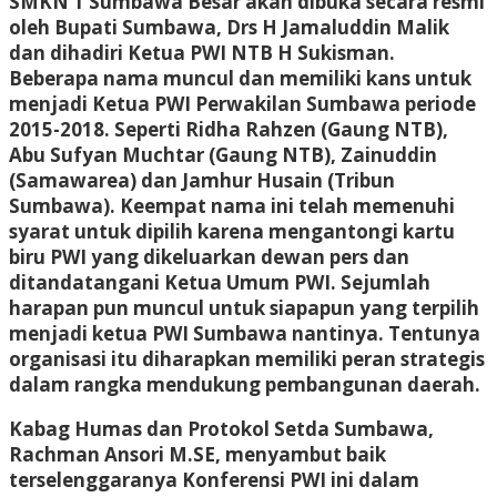
SMKN 1 Sumbawa Besar akan dibuka secara resmi
oleh Bupati Sumbawa, Drs H Jamaluddin Malik
dan dihadiri Ketua PWI NTB H Sukisman.
Beberapa nama muncul dan memiliki kans untuk
menjadi Ketua PWI Perwakilan Sumbawa periode
2015-2018. Seperti Ridha Rahzen (Gaung NTB),
Abu Sufyan Muchtar (Gaung NTB), Zainuddin
(Samawarea) dan Jamhur Husain (Tribun
Sumbawa). Keempat nama ini telah memenuhi
syarat untuk dipilih karena mengantongi kartu
biru PWI yang dikeluarkan dewan pers dan
ditandatangani Ketua Umum PWI. Sejumlah
harapan pun muncul untuk siapapun yang terpilih
menjadi ketua PWI Sumbawa nantinya. Tentunya
organisasi itu diharapkan memiliki peran strategis
dalam rangka mendukung pembangunan daerah.
Kabag Humas dan Protokol Setda Sumbawa,
Rachman Ansori M.SE, menyambut baik
terselenggaranya Konferensi PWI ini dalam