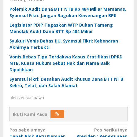
Polemik Audit Dana BTT NTB Rp 484 Miliar Memanas,
Syamsul Fikri: Jangan Ragukan Kewenangan BPK
Legislator PDIP Tegaskan WTP Bukan Tameng
Menolak Audit Dana BTT Rp 484 Miliar
Syukuri Vonis Bebas IJU, Syamsul Fikri: Kebenaran
Akhirnya Terbukti
Vonis Bebas Tiga Terdakwa Kasus Gratifikasi DPRD
NTB, Kuasa Hukum Sebut Hak dan Nama Baik
Dipulihkan
Syamsul Fikri: Desakan Audit Khusus Dana BTT NTB
Keliru, Telat, dan Salah Alamat
oleh
zensumbawa
Ikuti Kami Pada
Navigasi
Pos sebelumnya
Pos berikutnya
Tanah Blok Batu Nampar
Presiden : Penggunaan