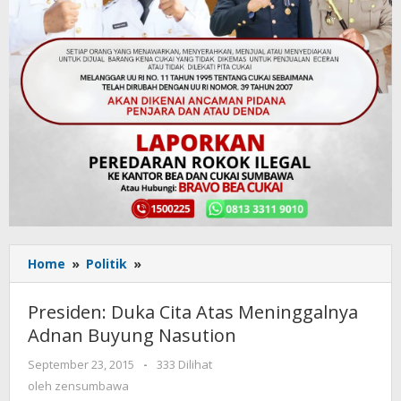
Home
»
Politik
»
Presiden:
Duka
Cita
Presiden: Duka Cita Atas Meninggalnya
Atas
Adnan Buyung Nasution
Meninggalnya
Adnan
September 23, 2015
oleh
-
333 Dilihat
Buyung
zensumbawa
oleh
zensumbawa
Nasution