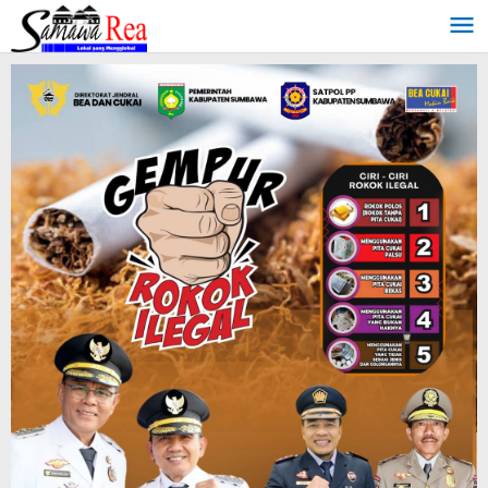
Lewati
ke
konten