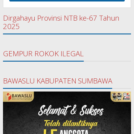
Dirgahayu Provinsi NTB ke-67 Tahun
2025
GEMPUR ROKOK ILEGAL
BAWASLU KABUPATEN SUMBAWA