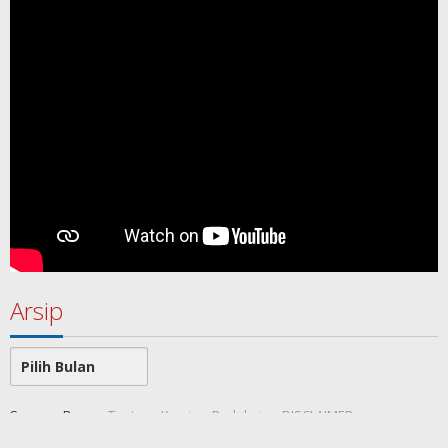
Arsip
Arsip
SamawaRea
Tentang Kami
Redaksi
DISCLAIMER
Indeks Berita