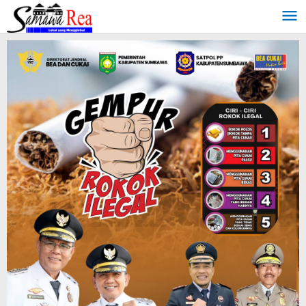
Lewati
ke
konten