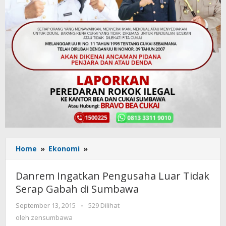
Home
»
Ekonomi
»
Danrem
Ingatkan
Pengusaha
Danrem Ingatkan Pengusaha Luar Tidak
Luar
Serap Gabah di Sumbawa
Tidak
Serap
September 13, 2015
oleh
-
529 Dilihat
Gabah
zensumbawa
oleh
zensumbawa
di