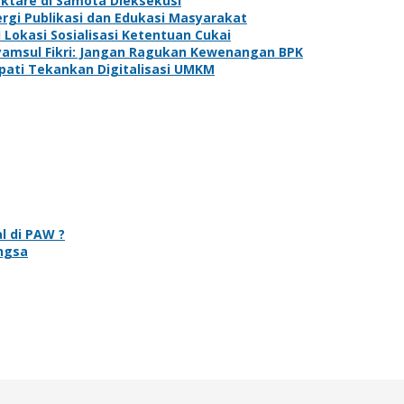
ktare di Samota Dieksekusi
rgi Publikasi dan Edukasi Masyarakat
Lokasi Sosialisasi Ketentuan Cukai
yamsul Fikri: Jangan Ragukan Kewenangan BPK
pati Tekankan Digitalisasi UMKM
l di PAW ?
ngsa