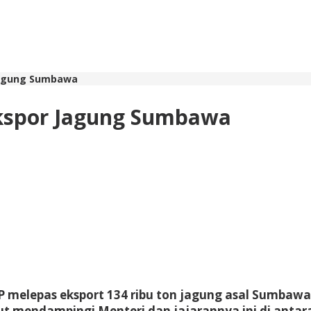
 Jagung Sumbawa
Ekspor Jagung Sumbawa
MP melepas eksport 134 ribu ton jagung asal Sumb
ut mendampingi Menteri dan jajarannya ini di anta