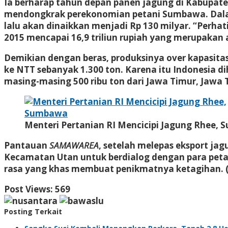
Ia berharap tahun depan panen jagung di Kabupate
mendongkrak perekonomian petani Sumbawa. Dala
lalu akan dinaikkan menjadi Rp 130 milyar. “Perh
2015 mencapai 16,9 triliun rupiah yang merupakan
Demikian dengan beras, produksinya over kapasita
ke NTT sebanyak 1.300 ton. Karena itu Indonesia 
masing-masing 500 ribu ton dari Jawa Timur, Jawa T
Menteri Pertanian RI Mencicipi Jagung Rhee,
Pantauan
SAMAWAREA
, setelah melepas eksport j
Kecamatan Utan untuk berdialog dengan para peta
rasa yang khas membuat penikmatnya ketagihan. 
Post Views:
569
Posting Terkait