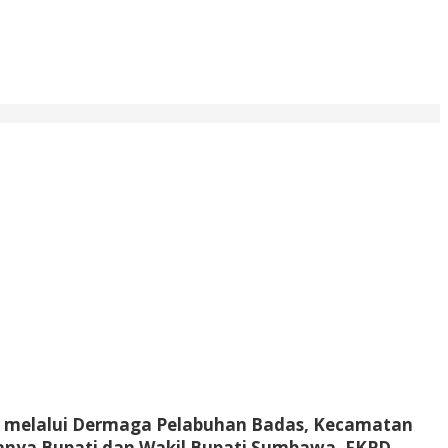
awa melalui Dermaga Pelabuhan Badas, Kecamatan
ranya Bupati dan Wakil Bupati Sumbawa, FKPD,