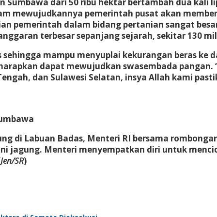
n Sumbawa dari 50 ribu hektar bertambah dua kali l
m mewujudkannya pemerintah pusat akan memberik
atian pemerintah dalam bidang pertanian sangat be
 anggaran terbesar sepanjang sejarah, sekitar 130 
s sehingga mampu menyuplai kekurangan beras ke da
diharapkan dapat mewujudkan swasembada pangan. “J
engah, dan Sulawesi Selatan, insya Allah kami pastik
 Sumbawa
agung di Labuan Badas, Menteri RI bersama rombonga
ni jagung. Menteri menyempatkan diri untuk mencic
(
Jen/SR
)