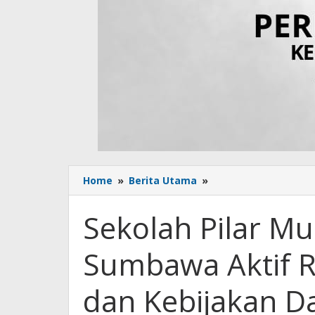
Home
»
Berita Utama
»
Sekolah
Pilar
Muda
Sekolah Pilar 
Dorong
Pemuda
Sumbawa Aktif R
Sumbawa
Aktif
Rumuskan
dan Kebijakan D
Solusi
Sosial