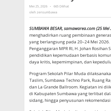
dan
Mei 25, 2026
oleh
-
665 Dilihat
Kebijakan
zensumbawa
oleh
zensumbawa
Daerah
SUMBAWA BESAR, samawarea.com (25 Mei 
menghadirkan ruang pembinaan generas
yang berlangsung pada 20–24 Mei 2026. 
Penganggaran MPR RI, H. Johan Rosihan S
pendidikan kepemudaan berbasis komun
daya kritis, kepemimpinan, dan kepedu
Program Sekolah Pilar Muda dilaksanakan
Taslim, Sumbawa Techno Park, Ruang R
dan La Grande Ballroom. Kegiatan ini dii
di Kabupaten Sumbawa yang terlibat dal
sidang, hingga penyusunan rekomendasi 