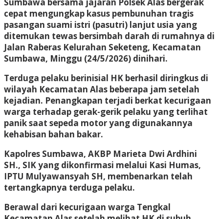
Sumbawa bersama jajaran Polsek Alas bergerak
cepat mengungkap kasus pembunuhan tragis
pasangan suami istri (pasutri) lanjut usia yang
ditemukan tewas bersimbah darah di rumahnya di
Jalan Raberas Kelurahan Seketeng, Kecamatan
Sumbawa, Minggu (24/5/2026) dinihari.
Terduga pelaku berinisial HK berhasil diringkus di
wilayah Kecamatan Alas beberapa jam setelah
kejadian. Penangkapan terjadi berkat kecurigaan
warga terhadap gerak-gerik pelaku yang terlihat
panik saat sepeda motor yang digunakannya
kehabisan bahan bakar.
Kapolres Sumbawa, AKBP Marieta Dwi Ardhini
SH., SIK yang dikonfirmasi melalui Kasi Humas,
IPTU Mulyawansyah SH, membenarkan telah
tertangkapnya terduga pelaku.
Berawal dari kecurigaan warga Tengkal
Kecamatan Alas setelah melihat HK di subuh