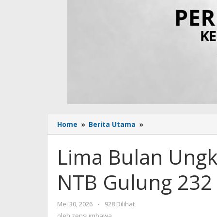
Home
»
Berita Utama
»
Lima
Bulan
Ungkap
Lima Bulan Ungk
184
Kasus
NTB Gulung 232
3C,
Polda
NTB
Mei 30, 2026
oleh
-
928 Dilihat
Gulung
zensumbawa
oleh
zensumbawa
232