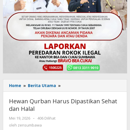
Home
»
Berita Utama
»
Hewan
Qurban
Harus
Hewan Qurban Harus Dipastikan Sehat
Dipastikan
dan Halal
Sehat
dan
Mei 19, 2026
oleh
-
406 Dilihat
Halal
zensumbawa
oleh
zensumbawa