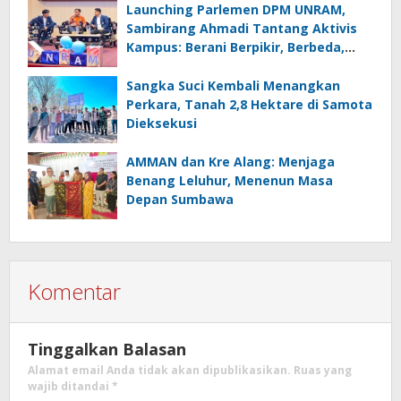
Launching Parlemen DPM UNRAM,
Sambirang Ahmadi Tantang Aktivis
Kampus: Berani Berpikir, Berbeda,
Mengawasi dan Melayani
Sangka Suci Kembali Menangkan
Perkara, Tanah 2,8 Hektare di Samota
Dieksekusi
AMMAN dan Kre Alang: Menjaga
Benang Leluhur, Menenun Masa
Depan Sumbawa
Komentar
Tinggalkan Balasan
Alamat email Anda tidak akan dipublikasikan.
Ruas yang
wajib ditandai
*