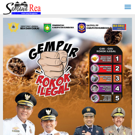
Lewati
ke
konten