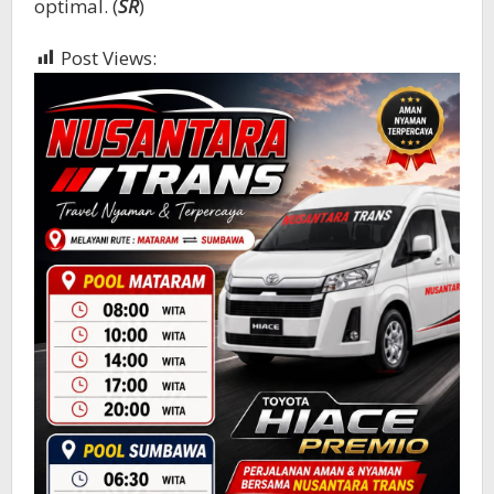
optimal. (
SR
)
Post Views:
779