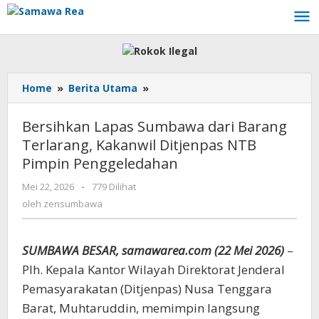
Lewati
ke
konten
Home
»
Berita Utama
»
Bersihkan
Lapas
Sumbawa
Bersihkan Lapas Sumbawa dari Barang
dari
Terlarang, Kakanwil Ditjenpas NTB
Barang
Pimpin Penggeledahan
Terlarang,
Kakanwil
Mei 22, 2026
oleh
-
779 Dilihat
Ditjenpas
zensumbawa
oleh
zensumbawa
NTB
Pimpin
Penggeledahan
SUMBAWA BESAR, samawarea.com (22 Mei 2026)
–
Plh. Kepala Kantor Wilayah Direktorat Jenderal
Pemasyarakatan (Ditjenpas) Nusa Tenggara
Barat, Muhtaruddin, memimpin langsung