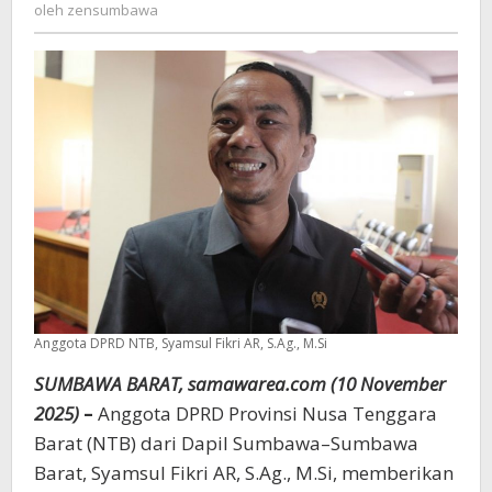
zensumbawa
oleh
zensumbawa
Sumbawa,
Fikri:
Kepemimpinan
Tanpa
Diskriminasi
Anggota DPRD NTB, Syamsul Fikri AR, S.Ag., M.Si
SUMBAWA BARAT, samawarea.com (10 November
2025)
–
Anggota DPRD Provinsi Nusa Tenggara
Barat (NTB) dari Dapil Sumbawa–Sumbawa
Barat, Syamsul Fikri AR, S.Ag., M.Si, memberikan