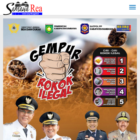
Lewati
ke
konten