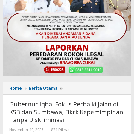
Home
»
Berita Utama
»
Gubernur
Iqbal
Fokus
Gubernur Iqbal Fokus Perbaiki Jalan di
Perbaiki
KSB dan Sumbawa, Fikri: Kepemimpinan
Jalan
Tanpa Diskriminasi
di
KSB
November 10, 2025
oleh
-
871 Dilihat
dan