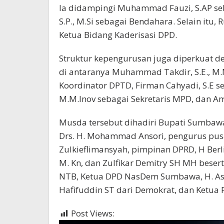
Ia didampingi Muhammad Fauzi, S.AP seba
S.P., M.Si sebagai Bendahara. Selain itu
Ketua Bidang Kaderisasi DPD.
Struktur kepengurusan juga diperkuat d
di antaranya Muhammad Takdir, S.E., M.
Koordinator DPTD, Firman Cahyadi, S.E s
M.M.Inov sebagai Sekretaris MPD, dan Ami
Musda tersebut dihadiri Bupati Sumbawa 
Drs. H. Mohammad Ansori, pengurus pusat
Zulkieflimansyah, pimpinan DPRD, H Berlia
M. Kn, dan Zulfikar Demitry SH MH bese
NTB, Ketua DPD NasDem Sumbawa, H. Asaa
Hafifuddin ST dari Demokrat, dan Ketua
Post Views:
1,027