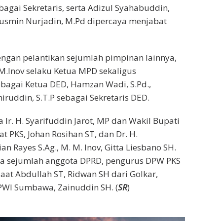
gai Sekretaris, serta Adizul Syahabuddin,
, Rusmin Nurjadin, M.Pd dipercaya menjabat
engan pelantikan sejumlah pimpinan lainnya,
M.Inov selaku Ketua MPD sekaligus
ebagai Ketua DED, Hamzan Wadi, S.Pd.,
ruddin, S.T.P sebagai Sekretaris DED.
Ir. H. Syarifuddin Jarot, MP dan Wakil Bupati
 PKS, Johan Rosihan ST, dan Dr. H.
n Rayes S.Ag., M. M. Inov, Gitta Liesbano SH.
rta sejumlah anggota DPRD, pengurus DPW PKS
t Abdullah ST, Ridwan SH dari Golkar,
 PWI Sumbawa, Zainuddin SH. (
SR
)