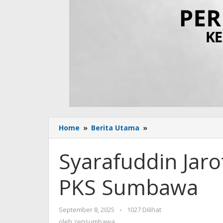
Home
»
Berita Utama
»
Syarafuddin
Jarot
Resmi
Syarafuddin Jaro
Jadi
Pengurus
PKS Sumbawa
PKS
Sumbawa
September 8, 2025
oleh
-
1027 Dilihat
zensumbawa
oleh
zensumbawa