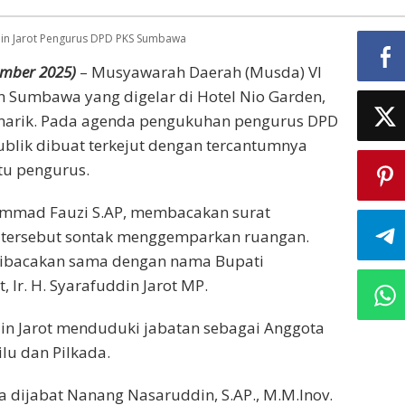
ddin Jarot Pengurus DPD PKS Sumbawa
mber 2025)
– Musyawarah Daerah (Musda) VI
en Sumbawa yang digelar di Hotel Nio Garden,
narik. Pada agenda pengukuhan pengurus DPD
blik dibuat terkejut dengan tercantumnya
tu pengurus.
ammad Fauzi S.AP, membacakan surat
 tersebut sontak menggemparkan ruangan.
 dibacakan sama dengan nama Bupati
Ir. H. Syarafuddin Jarot MP.
in Jarot menduduki jabatan sebagai Anggota
lu dan Pilkada.
 dijabat Nanang Nasaruddin, S.AP., M.M.Inov.