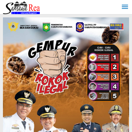
Lewati
ke
konten