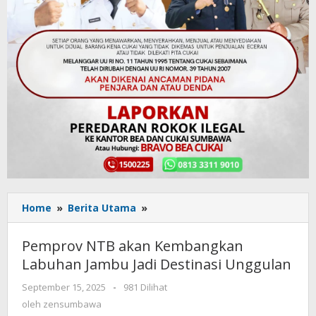
Home
»
Berita Utama
»
Pemprov
NTB
akan
Pemprov NTB akan Kembangkan
Kembangkan
Labuhan Jambu Jadi Destinasi Unggulan
Labuhan
Jambu
September 15, 2025
oleh
-
981 Dilihat
Jadi
zensumbawa
oleh
zensumbawa
Destinasi