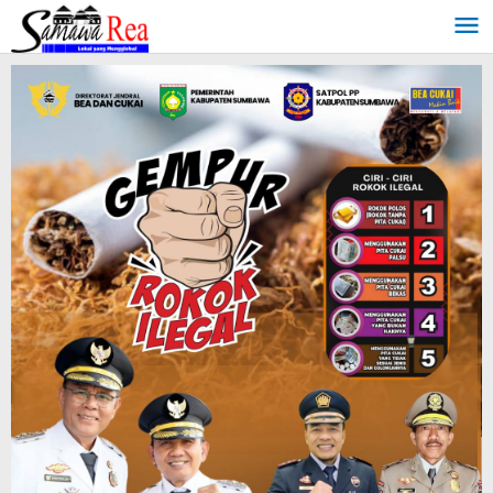
Lewati
ke
konten