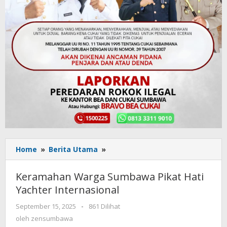
Home
»
Berita Utama
»
Keramahan
Warga
Sumbawa
Keramahan Warga Sumbawa Pikat Hati
Pikat
Yachter Internasional
Hati
Yachter
September 15, 2025
oleh
-
861 Dilihat
Internasional
zensumbawa
oleh
zensumbawa