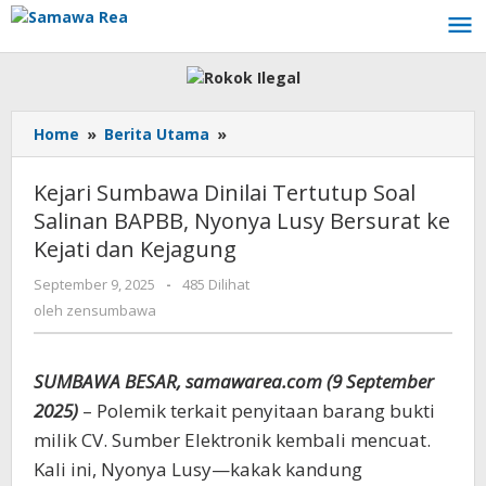
Lewati
ke
konten
Home
»
Berita Utama
»
Kejari
Sumbawa
Dinilai
Kejari Sumbawa Dinilai Tertutup Soal
Tertutup
Salinan BAPBB, Nyonya Lusy Bersurat ke
Soal
Kejati dan Kejagung
Salinan
BAPBB,
September 9, 2025
oleh
-
485 Dilihat
Nyonya
zensumbawa
oleh
zensumbawa
Lusy
Bersurat
ke
SUMBAWA BESAR, samawarea.com (9 September
Kejati
dan
2025)
– Polemik terkait penyitaan barang bukti
Kejagung
milik CV. Sumber Elektronik kembali mencuat.
Kali ini, Nyonya Lusy—kakak kandung