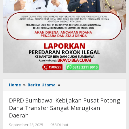
Home
»
Berita Utama
»
DPRD
Sumbawa:
Kebijakan
DPRD Sumbawa: Kebijakan Pusat Potong
Pusat
Dana Transfer Sangat Merugikan
Potong
Daerah
Dana
Transfer
September 28, 2025
oleh
-
958 Dilihat
Sangat