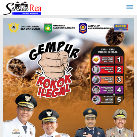
Lewati
ke
konten