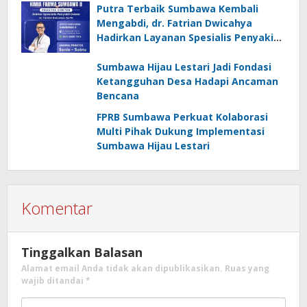
Putra Terbaik Sumbawa Kembali
Mengabdi, dr. Fatrian Dwicahya
Hadirkan Layanan Spesialis Penyakit
Dalam
Sumbawa Hijau Lestari Jadi Fondasi
Ketangguhan Desa Hadapi Ancaman
Bencana
FPRB Sumbawa Perkuat Kolaborasi
Multi Pihak Dukung Implementasi
Sumbawa Hijau Lestari
Komentar
Tinggalkan Balasan
Alamat email Anda tidak akan dipublikasikan.
Ruas yang
wajib ditandai
*