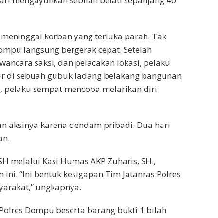
ari mengayunkan sebilah belati sepanjang 40
 meninggal korban yang terluka parah. Tak
ompu langsung bergerak cepat. Setelah
ancara saksi, dan pelacakan lokasi, pelaku
dur di sebuah gubuk ladang belakang bangunan
n, pelaku sempat mencoba melarikan diri
n aksinya karena dendam pribadi. Dua hari
an.
SH melalui Kasi Humas AKP Zuharis, SH.,
i. “Ini bentuk kesigapan Tim Jatanras Polres
arakat,” ungkapnya.
 Polres Dompu beserta barang bukti 1 bilah