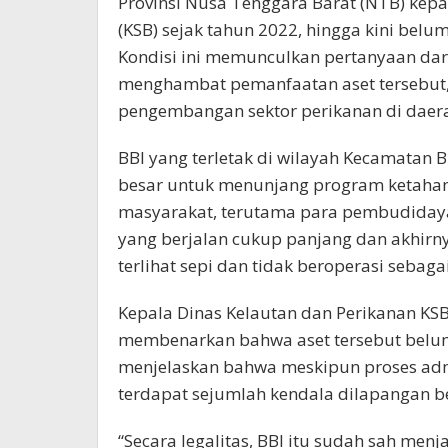
Provinsi Nusa Tenggara Barat (NTB) ke
(KSB) sejak tahun 2022, hingga kini bel
Kondisi ini memunculkan pertanyaan dari
menghambat pemanfaatan aset tersebut,
pengembangan sektor perikanan di daer
BBI yang terletak di wilayah Kecamatan B
besar untuk menunjang program ketah
masyarakat, terutama para pembudidaya 
yang berjalan cukup panjang dan akhirny
terlihat sepi dan tidak beroperasi seba
Kepala Dinas Kelautan dan Perikanan KSB,
membenarkan bahwa aset tersebut belum 
menjelaskan bahwa meskipun proses admi
terdapat sejumlah kendala dilapangan b
“Secara legalitas, BBI itu sudah sah men