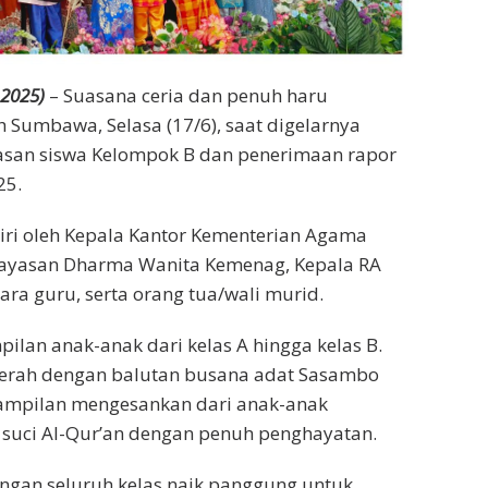
2025)
– Suasana ceria dan penuh haru
 Sumbawa, Selasa (17/6), saat digelarnya
pasan siswa Kelompok B dan penerimaan rapor
25.
iri oleh Kepala Kantor Kementerian Agama
ayasan Dharma Wanita Kemenag, Kepala RA
ara guru, serta orang tua/wali murid.
lan anak-anak dari kelas A hingga kelas B.
daerah dengan balutan busana adat Sasambo
nampilan mengesankan dari anak-anak
suci Al-Qur’an dengan penuh penghayatan.
ungan seluruh kelas naik panggung untuk