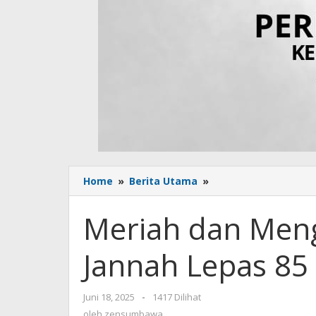
Home
»
Berita Utama
»
Meriah
dan
Mengharukan,
Meriah dan Meng
RA
Bustanul
Jannah Lepas 85
Jannah
Lepas
85
Juni 18, 2025
oleh
-
1417 Dilihat
Siswanya
zensumbawa
oleh
zensumbawa
ke