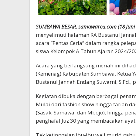
SUMBAWA BESAR, samawarea.com (18 Juni 
menyelimuti halaman RA Bustanul Jannah
acara “Pentas Ceria” dalam rangka pele
siswa Kelompok A Tahun Ajaran 2024/20
Acara yang berlangsung meriah ini dihad
(Kemenag) Kabupaten Sumbawa, Ketua Y
Bustanul Jannah Endang Suwarni, S.Pd., p
Kegiatan dibuka dengan berbagai penampi
Mulai dari fashion show hingga tarian 
(Sasak, Samawa, dan Mbojo), hingga pe
penghafal Juz 30 yang membacakan ayat 
Tak ketinggalan ibu-ibu wali murid gab