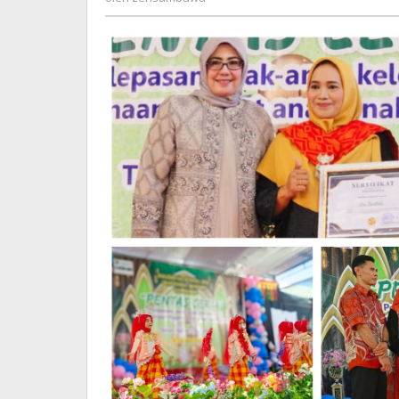
Jenjang
SD