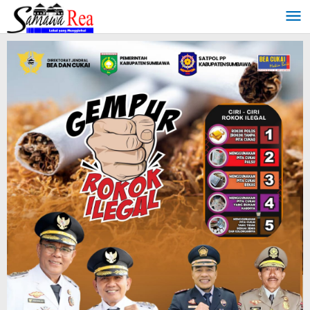
Lewati
ke
konten