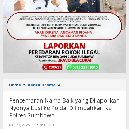
Home
»
Berita Utama
»
Pencemaran
Nama
Baik
Pencemaran Nama Baik yang Dilaporkan
yang
Nyonya Lusi ke Polda, Dilimpahkan ke
Dilaporkan
Polres Sumbawa
Nyonya
Lusi
Mei 27, 2025
oleh
-
976 Dilihat
ke