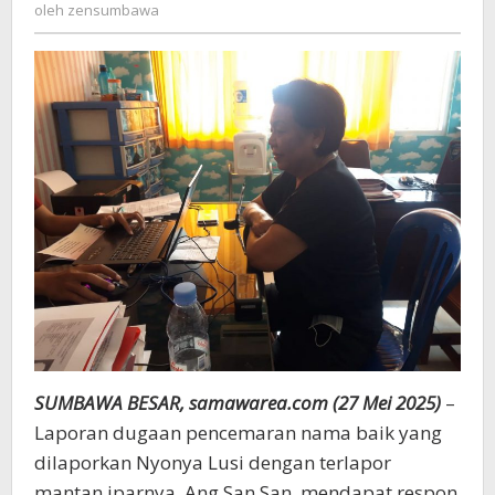
zensumbawa
oleh
zensumbawa
Polda,
Dilimpahkan
ke
Polres
Sumbawa
SUMBAWA BESAR, samawarea.com (27 Mei 2025)
–
Laporan dugaan pencemaran nama baik yang
dilaporkan Nyonya Lusi dengan terlapor
mantan iparnya, Ang San San, mendapat respon