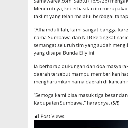
Samawarea.com, Sabtu (16/5/26) mengaku
Menurutnya, keberhasilan itu merupakan 
taklim yang telah melalui berbagai tahap
“Alhamdulillah, kami sangat bangga ka
nama Sumbawa dan NTB ke tingkat nasion
semangat seluruh tim yang sudah mengik
yang disapa Bunda Elly ini.
Ia berharap dukungan dan doa masyar
daerah tersebut mampu memberikan hasil 
mengharumkan nama daerah di kancah n
“Semoga kami bisa masuk tiga besar da
Kabupaten Sumbawa,” harapnya. (
SR
)
Post Views:
1,792