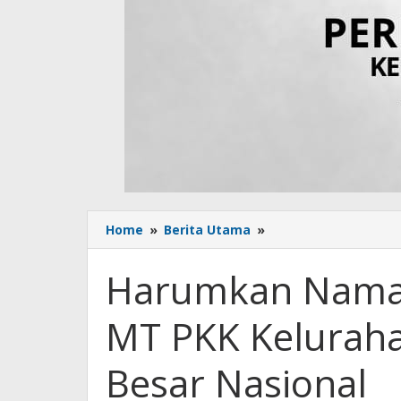
Home
»
Berita Utama
»
Harumkan
Nama
Sumbawa
Harumkan Nama
dan
NTB,
MT PKK Kelurah
MT
PKK
Kelurahan
Besar Nasional
Pekat
Tembus