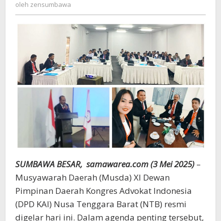
zensumbawa
oleh
zensumbawa
DPC
KAI
Sumbawa
Masa
Bhakti
2025–
2030
SUMBAWA BESAR, samawarea.com (3 Mei 2025)
–
Musyawarah Daerah (Musda) XI Dewan
Pimpinan Daerah Kongres Advokat Indonesia
(DPD KAI) Nusa Tenggara Barat (NTB) resmi
digelar hari ini. Dalam agenda penting tersebut,