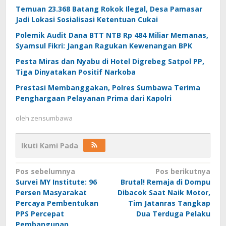
Temuan 23.368 Batang Rokok Ilegal, Desa Pamasar
Jadi Lokasi Sosialisasi Ketentuan Cukai
Polemik Audit Dana BTT NTB Rp 484 Miliar Memanas,
Syamsul Fikri: Jangan Ragukan Kewenangan BPK
Pesta Miras dan Nyabu di Hotel Digrebeg Satpol PP,
Tiga Dinyatakan Positif Narkoba
Prestasi Membanggakan, Polres Sumbawa Terima
Penghargaan Pelayanan Prima dari Kapolri
oleh
zensumbawa
Ikuti Kami Pada
Navigasi
Pos sebelumnya
Pos berikutnya
Survei MY Institute: 96
Brutal! Remaja di Dompu
pos
Persen Masyarakat
Dibacok Saat Naik Motor,
Percaya Pembentukan
Tim Jatanras Tangkap
PPS Percepat
Dua Terduga Pelaku
Pembangunan