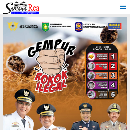
Lewati
ke
konten