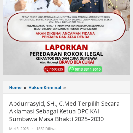
Home
»
HukumKriminal
»
Abdurrasyid,
SH.,
C.Med
Abdurrasyid, SH., C.Med Terpilih Secara
Terpilih
Aklamasi Sebagai Ketua DPC KAI
Secara
Sumbawa Masa Bhakti 2025–2030
Aklamasi
Sebagai
Mei 3, 2025
oleh
-
1882 Dilihat
Ketua