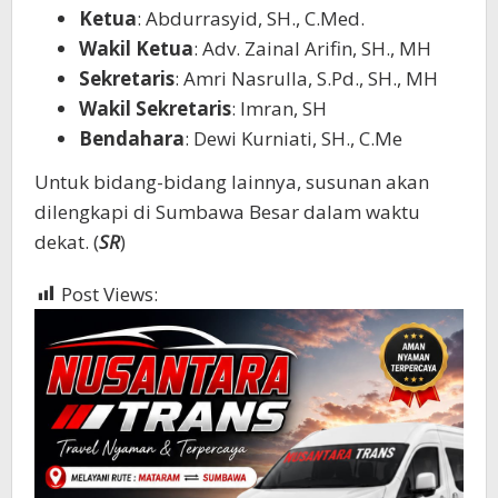
Ketua
: Abdurrasyid, SH., C.Med.
Wakil Ketua
: Adv. Zainal Arifin, SH., MH
Sekretaris
: Amri Nasrulla, S.Pd., SH., MH
Wakil Sekretaris
: Imran, SH
Bendahara
: Dewi Kurniati, SH., C.Me
Untuk bidang-bidang lainnya, susunan akan
dilengkapi di Sumbawa Besar dalam waktu
dekat. (
SR
)
Post Views:
1,882