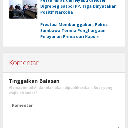
Pesta Miras dan Nyabu di Hotel
Digrebeg Satpol PP, Tiga Dinyatakan
Positif Narkoba
Prestasi Membanggakan, Polres
Sumbawa Terima Penghargaan
Pelayanan Prima dari Kapolri
Komentar
Tinggalkan Balasan
Alamat email Anda tidak akan dipublikasikan.
Ruas yang
wajib ditandai
*