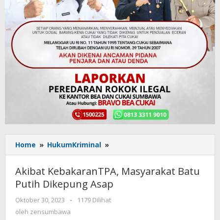
Home
»
HukumKriminal
»
Akibat
KebakaranTPA,
Masyarakat
Akibat KebakaranTPA, Masyarakat Batu
Batu
Putih Dikepung Asap
Putih
Dikepung
Oktober 30, 2023
oleh
-
1179 Dilihat
Asap
zensumbawa
oleh
zensumbawa