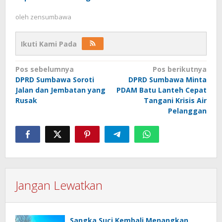
oleh
zensumbawa
Ikuti Kami Pada
Navigasi
Pos sebelumnya
Pos berikutnya
DPRD Sumbawa Soroti
DPRD Sumbawa Minta
pos
Jalan dan Jembatan yang
PDAM Batu Lanteh Cepat
Rusak
Tangani Krisis Air
Pelanggan
Jangan Lewatkan
Sangka Suci Kembali Menangkan