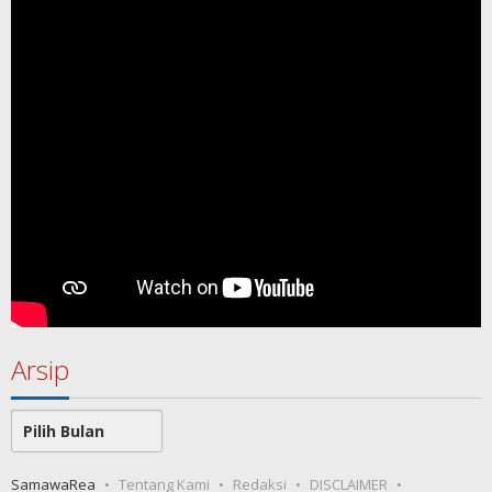
Arsip
Arsip
SamawaRea
Tentang Kami
Redaksi
DISCLAIMER