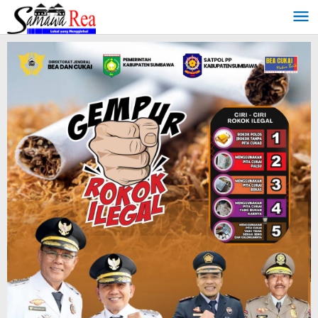
Lewati
ke
konten