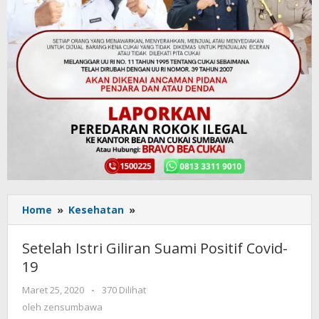
Home
»
Kesehatan
»
Setelah
Istri
Giliran
Setelah Istri Giliran Suami Positif Covid-
Suami
19
Positif
Covid-
Maret 25, 2020
oleh
-
370 Dilihat
19
zensumbawa
oleh
zensumbawa