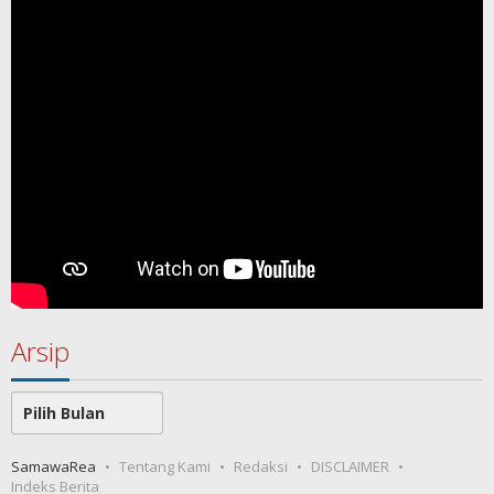
Arsip
Arsip
SamawaRea
Tentang Kami
Redaksi
DISCLAIMER
Indeks Berita