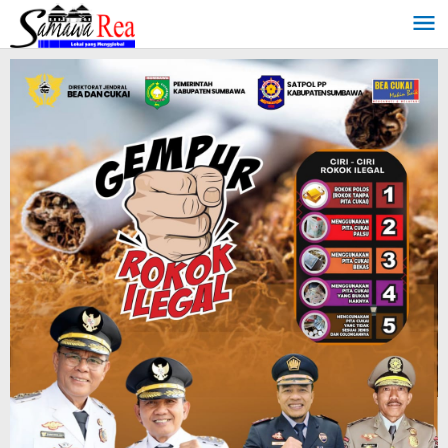
Lewati
ke
konten