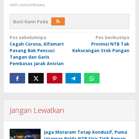
oleh
zensumbawa
Ikuti Kami Pada
Navigasi
Pos sebelumnya
Pos berikutnya
Cegah Corona, Alfamart
Provinsi NTB Tak
pos
Pasang Bak Pencuci
Kekurangan Stok Pangan
Tangan dan Garis
Pembatas Jarak Antrian
Jangan Lewatkan
Jaga Mataram Tetap Kondusif, Puma
Jatanras Polda NTB Sisir Titik Rawan