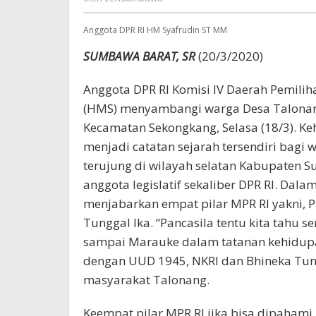
Anggota DPR RI HM Syafrudin ST MM
SUMBAWA BARAT, SR
(20/3/2020)
Anggota DPR RI Komisi IV Daerah Pemil
(HMS) menyambangi warga Desa Talonang
Kecamatan Sekongkang, Selasa (18/3). Keh
menjadi catatan sejarah tersendiri bagi 
terujung di wilayah selatan Kabupaten S
anggota legislatif sekaliber DPR RI. Dala
menjabarkan empat pilar MPR RI yakni, P
Tunggal Ika. “Pancasila tentu kita tahu s
sampai Marauke dalam tatanan kehidupa
dengan UUD 1945, NKRI dan Bhineka Tung
masyarakat Talonang.
Keempat pilar MPR RI jika bisa dipahami