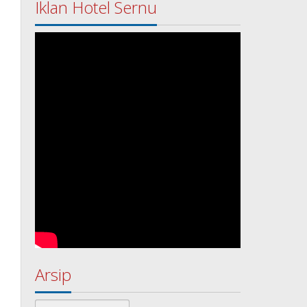
Iklan Hotel Sernu
Arsip
Arsip