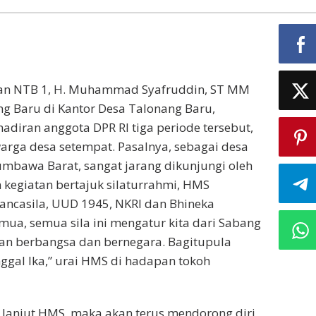
ihan NTB 1, H. Muhammad Syafruddin, ST MM
 Baru di Kantor Desa Talonang Baru,
adiran anggota DPR RI tiga periode tersebut,
warga desa setempat. Pasalnya, sebagai desa
umbawa Barat, sangat jarang dikunjungi oleh
m kegiatan bertajuk silaturrahmi, HMS
ancasila, UUD 1945, NKRI dan Bhineka
emua, semua sila ini mengatur kita dari Sabang
n berbangsa dan bernegara. Bagitupula
gal Ika,” urai HMS di hadapan tokoh
, lanjut HMS, maka akan terus mendorong diri