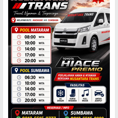
DIREKTUR RISET DAN
Lalu Suhaimi,
INOVASI
S.Si., M.T
DIREKTUR PENGABDIAN
Muhammad Reza
KEPADA MASARAKAT
Rizki, M.Ak
DIREKTUR SISTEM DAN
I Made Widiarta,
TEKNOLOGI INFORMASI
S.Kom
DIREKTUR KERJASAMA
Muhammad
DALAM NEGERI
Iqbal, S.Sos
DIREKTUR
PERENCANAAN DAN
Edy Zatriady, S.T
PENGEMBANGAN
UNIVERSITAS
DIREKTUR KERJASAMA
Eri
LUAR NEGERI
Sofiatry,S.S,M.Sc