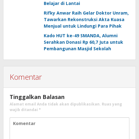
Belajar di Lantai
KETUA PROGRAM STUDI
–
Rifky Anwar Raih Gelar Doktor Unram,
TEKNOBIOLOGI
Tawarkan Rekonstruksi Akta Kuasa
Menjual untuk Lindungi Para Pihak
KETUA PROGRAM STUDI
Apriadi, S.IP., M.A
Kado HUT ke-49 SMANDA, Alumni
ILMU KOMUNIKASI
Serahkan Donasi Rp 60,7 Juta untuk
KETUA PROGRAM STUDI
Pembangunan Masjid Sekolah
M.Nur Fietroh, S.E
MANAJEMEN
KETUA PROGRAM STUDI
Eka Ardiansyah,
Komentar
AKUNTANSI
S.E., M.Ak
KETUA PROGRAM STUDI
Fitria Permata
Tinggalkan Balasan
EKONOMI
Citra
Alamat email Anda tidak akan dipublikasikan.
Ruas yang
PEMBANGUNAN
wajib ditandai
*
KETUA PROGRAM STUDI
Ayuning
PSIKOLOGI
Atmasari, M.Psi