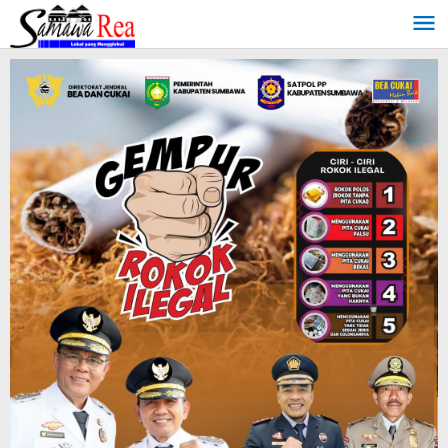
Lewati
ke
konten