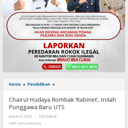
Home
»
Pendidikan
»
Chairul
Hudaya
Rombak
Chairul Hudaya Rombak ‘Kabinet’, Inilah
‘Kabinet’,
Punggawa Baru UTS
Inilah
Punggawa
Maret 6, 2020
oleh
-
643 Dilihat
Baru
zensumbawa
oleh
zensumbawa
UTS