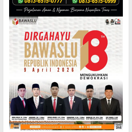
Mila
DIREKTUR HUMAS DAN
Hidayatullah,
PROTOKOLER
S.I.P
KETUA KANTOR
Ryan Suarantalla,
PENERIMAAN
S.Kom., M.M
MAHASISWA BARU
KEPALA DEPUTI BIDANG
Jannatun Aliyah.
SISTEM PENJAMINAN
S.Kom
MUTU AKADEMIK
KEPALA DEPUTI BIDANG
Mikhratunnisa,
AUDIT MUTU
S.Si.,M.Si
AKADEMIK
KEPALA DEPUTI
PEMBINAAN
Irwandi, S.T