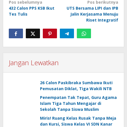
KEPALA UPT.RUANG
Dina Raisya
Navigasi
Pos sebelumnya
Pos berikutnya
432 Calon PPS KSB Ikut
PUBLIK KREATIF
UTS Bersama LIPI dan IPB
Rasidi
pos
Tes Tulis
Jalin Kerjasama Menuju
KETUA PROGRAM STUDI
Sopyan Ali
Riset Integratif
TEKNIK MESIN
Rohman, M.Eng
KETUA PROGRAM STUDI
Syamsul Hidayat,
TEKNIK METALURGI
M.Si.
KETUA PROGRAM STUDI
Jangan Lewatkan
Rodianto, M.Kom
TEKNIK INFORMATIKA
KETUA PROGRAM STUDI
Indra Darmawan,
26 Calon Paskibraka Sumbawa Ikuti
TEKNIK ELEKTRO
S.T., M.Eng
Pemusatan Diklat, Tiga Wakili NTB
KETUA PROGRAM STUDI
Hermansyah,
Penempatan Tak Tepat, Guru Agama
TEKNIK SIPIL
M.Sc.
Islam Tiga Tahun Mengajar di
Sekolah Tanpa Siswa Muslim
KETUA PROGRAM STUDI
Miris! Ruang Kelas Rusak Tanpa Meja
Iksan Adiasa, M.T
TEKNIK INDUSTRI
dan Kursi, Siswa Kelas VI SDN Kanar