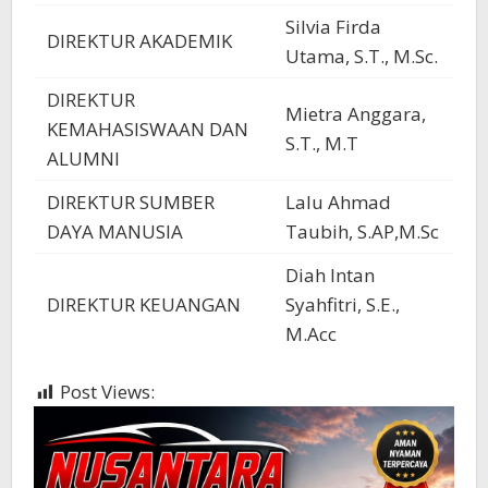
Silvia Firda
DIREKTUR AKADEMIK
Utama, S.T., M.Sc.
DIREKTUR
Mietra Anggara,
KEMAHASISWAAN DAN
S.T., M.T
ALUMNI
DIREKTUR SUMBER
Lalu Ahmad
DAYA MANUSIA
Taubih, S.AP,M.Sc
Diah Intan
DIREKTUR KEUANGAN
Syahfitri, S.E.,
M.Acc
DIREKTUR
Post Views:
643
PENGELOLAAN DAN
Nova Aryanto, S.T
PEMELIHARAAN
FASILITAS