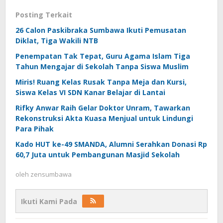
MAHASISWA
Posting Terkait
KEPALA DEPUTI
26 Calon Paskibraka Sumbawa Ikuti Pemusatan
A.Rahman, S.Pd.I
PEMBINAAN KARYAWAN
Diklat, Tiga Wakili NTB
Penempatan Tak Tepat, Guru Agama Islam Tiga
KEPALA
Arni Latifah, SIP
Tahun Mengajar di Sekolah Tanpa Siswa Muslim
UPT.PERPUSTAKAAN
Miris! Ruang Kelas Rusak Tanpa Meja dan Kursi,
KEPALA UPT.PUSAT
Yana Karisma,
Siswa Kelas VI SDN Kanar Belajar di Lantai
BAHASA
S.Pd., M.A
Rifky Anwar Raih Gelar Doktor Unram, Tawarkan
Rekonstruksi Akta Kuasa Menjual untuk Lindungi
Desi
Para Pihak
KEPALA UPT.BEASISWA
Maulidyawati,
Kado HUT ke-49 SMANDA, Alumni Serahkan Donasi Rp
M.Pd
60,7 Juta untuk Pembangunan Masjid Sekolah
KEPALA UPT.PUSAT
oleh
zensumbawa
–
KAJIAN HUTAN
Ikuti Kami Pada
KEPALA UPT.ASRAMA
Anwar S.A.