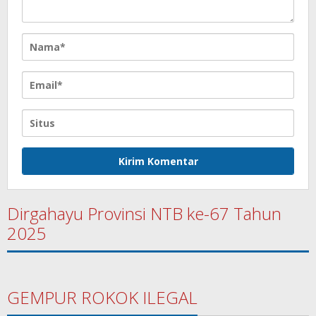
KETUA PROGRAM STUDI
Chairul Anam
TEKNOLOGI HASIL
Afgani, S.TP., M.P
PERTANIAN
KETUA PROGRAM STUDI
Nurkholis, S.T.,
TEKNOLOGI INDUSTRI
M.Eng.
PERTANIAN
Dirgahayu Provinsi NTB ke-67 Tahun
2025
GEMPUR ROKOK ILEGAL