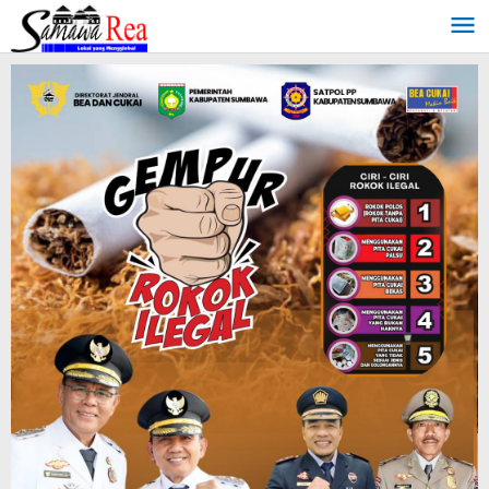
Lewati
ke
konten