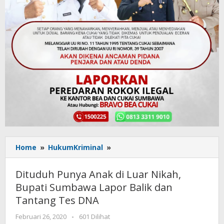
Home
»
HukumKriminal
»
Dituduh
Punya
Anak
Dituduh Punya Anak di Luar Nikah,
di
Bupati Sumbawa Lapor Balik dan
Luar
Tantang Tes DNA
Nikah,
Bupati
Februari 26, 2020
oleh
-
601 Dilihat
Sumbawa