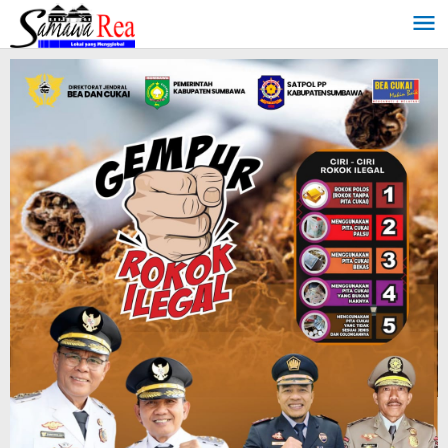
Lewati
ke
konten