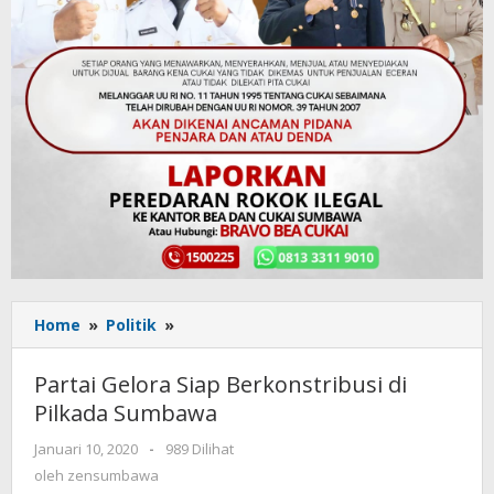
Home
»
Politik
»
Partai
Gelora
Siap
Partai Gelora Siap Berkonstribusi di
Berkonstribusi
Pilkada Sumbawa
di
Pilkada
Januari 10, 2020
oleh
-
989 Dilihat
Sumbawa
zensumbawa
oleh
zensumbawa