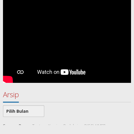
Arsip
Arsip
SamawaRea
Tentang Kami
Redaksi
DISCLAIMER
Indeks Berita