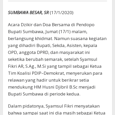
Dizkir
dan
SUMBAWA BESAR, SR
(17/1/2020)
Doa
Bersama
Acara Dzikir dan Doa Bersama di Pendopo
Bupati Sumbawa, Jumat (17/1) malam,
berlangsung khidmat. Namun suasana kegiatan
yang dihadiri Bupati, Sekda, Asisten, kepala
OPD, anggota DPRD, dan masyarakat ini
seketika berubah semarak, setelah Syamsul
Fikri AR, S.Ag., M.Si yang tampil sebagai Ketua
Tim Koalisi PDIP–Demokrat, menyerukan para
relawan yang hadir untuk berikrar setia
mendukung HM Husni Djibril B.Sc menjadi
Bupati Sumbawa di periode kedua.
Dalam pidatonya, Syamsul Fikri menyatakan
bahwa sampai saat ini dia masih sebagai Ketua