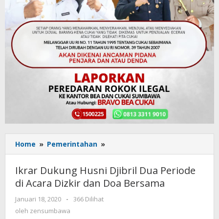
Home
»
Pemerintahan
»
Ikrar
Dukung
Husni
Ikrar Dukung Husni Djibril Dua Periode
Djibril
di Acara Dizkir dan Doa Bersama
Dua
Periode
Januari 18, 2020
oleh
-
366 Dilihat
di
zensumbawa
oleh
zensumbawa
Acara