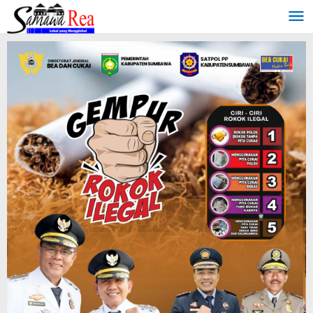
Lewati
ke
konten