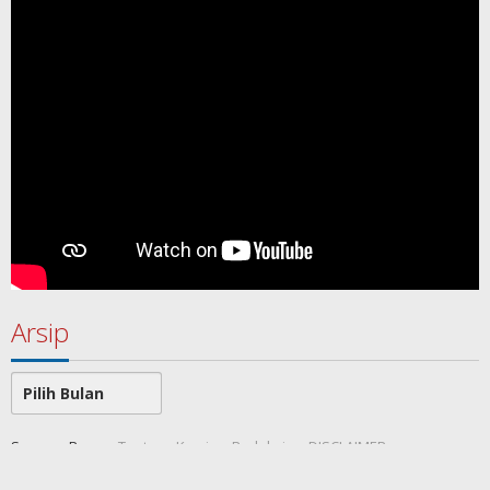
Arsip
Arsip
SamawaRea
Tentang Kami
Redaksi
DISCLAIMER
Indeks Berita