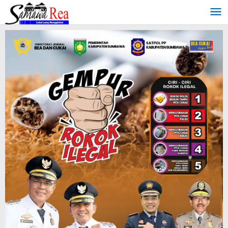
Lewati
ke
konten