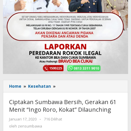
Home
»
Kesehatan
»
Ciptakan
Sumbawa
Bersih,
Ciptakan Sumbawa Bersih, Gerakan 61
Gerakan
Menit “Ingo Roro, Kokat” Dilaunching
61
Menit
Januari 17, 2020
oleh
-
716 Dilihat
“Ingo
zensumbawa
oleh
zensumbawa
Roro,