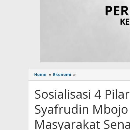
Home
»
Ekonomi
»
Sosialisasi
4
Pilar
Sosialisasi 4 Pil
Kebangsaan,
Syafrudin
Syafrudin Mbojo 
Mbojo
Serap
Aspirasi
Masyarakat Sen
Masyarakat
Senayan