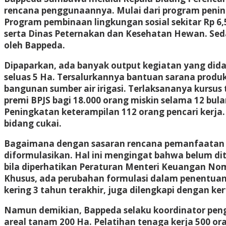
rencana penggunaannya. Mulai dari program peningk
Program pembinaan lingkungan sosial sekitar Rp 6,
serta Dinas Peternakan dan Kesehatan Hewan. Sedan
oleh Bappeda.
Dipaparkan, ada banyak output kegiatan yang di
seluas 5 Ha. Tersalurkannya bantuan sarana produk
bangunan sumber air irigasi. Terlaksananya kursu
premi BPJS bagi 18.000 orang miskin selama 12 bul
Peningkatan keterampilan 112 orang pencari kerja.
bidang cukai.
Bagaimana dengan sasaran rencana pemanfaatan D
diformulasikan. Hal ini mengingat bahwa belum d
bila diperhatikan Peraturan Menteri Keuangan No
Khusus, ada perubahan formulasi dalam penentuan 
kering 3 tahun terakhir, juga dilengkapi dengan kert
Namun demikian, Bappeda selaku koordinator pe
areal tanam 200 Ha. Pelatihan tenaga kerja 500 ora