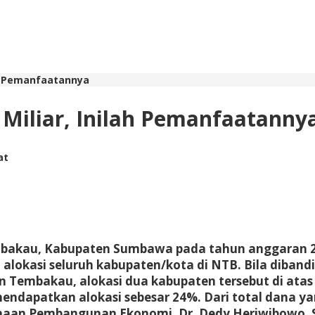
ah Pemanfaatannya
iliar, Inilah Pemanfaatanny
at
tembakau, Kabupaten Sumbawa pada tahun anggaran 
dari alokasi seluruh kabupaten/kota di NTB. Bila di
 Tembakau, alokasi dua kabupaten tersebut di atas
endapatkan alokasi sebesar 24%. Dari total dana y
an Pembangunan Ekonomi, Dr. Dedy Heriwibowo, S.S