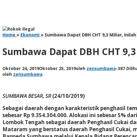
Home
»
Ekonomi
»
Sumbawa Dapat DBH CHT 9,3 Miliar, Inil
Sumbawa Dapat DBH CHT 9,3 M
Oktober 24, 2019
Oktober 25, 2019
oleh
zensumbawa
-
387 Dilih
oleh
zensumbawa
SUMBAWA BESAR, SR
(24/10/2019)
Sebagai daerah dengan karakteristik penghasil 
sebesar Rp 9.354.304.000. Alokasi ini sebesar 5% 
Lombok Tengah sebagai daerah Penghasil Cukai dan
Mataram yang berstatus daerah Penghasil Cukai, m
Bappeda Sumbawa melalui Kepala Bidang Perencana