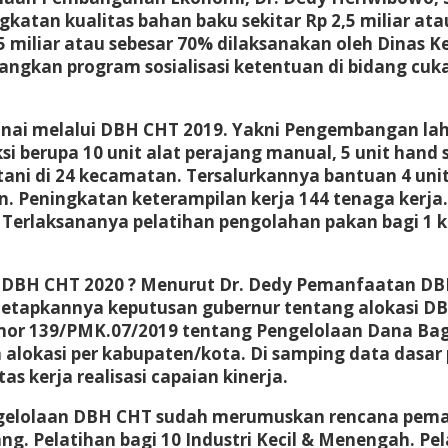
atan kualitas bahan baku sekitar Rp 2,5 miliar ata
5 miliar atau sebesar 70% dilaksanakan oleh Dinas K
gkan program sosialisasi ketentuan di bidang cukai
danai melalui DBH CHT 2019. Yakni Pengembangan l
si berupa 10 unit alat perajang manual, 5 unit hand
s tani di 24 kecamatan. Tersalurkannya bantuan 4 u
an. Peningkatan keterampilan kerja 144 tenaga kerja
 Terlaksananya pelatihan pengolahan pakan bagi 1 ke
BH CHT 2020 ? Menurut Dr. Dedy Pemanfaatan DBH 
itetapkannya keputusan gubernur tentang alokasi 
mor 139/PMK.07/2019 tentang Pengelolaan Dana Ba
alokasi per kabupaten/kota. Di samping data dasa
as kerja realisasi capaian kinerja.
ngelolaan DBH CHT sudah merumuskan rencana pema
ng. Pelatihan bagi 10 Industri Kecil & Menengah. Pe