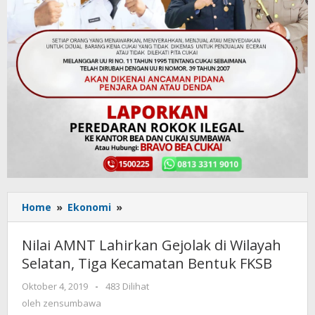
Home
»
Ekonomi
»
Nilai
AMNT
Lahirkan
Nilai AMNT Lahirkan Gejolak di Wilayah
Gejolak
Selatan, Tiga Kecamatan Bentuk FKSB
di
Wilayah
Oktober 4, 2019
oleh
-
483 Dilihat
Selatan,
zensumbawa
oleh
zensumbawa
Tiga