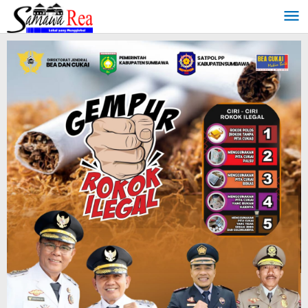
Lewati
ke
konten