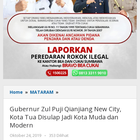
Home
»
MATARAM
»
Gubernur
Zul
Puji
Gubernur Zul Puji Qianjiang New City,
Qianjiang
Kota Tua Disulap Jadi Kota Muda dan
New
Modern
City,
Kota
Oktober 24, 2019
oleh
-
353 Dilihat
Tua