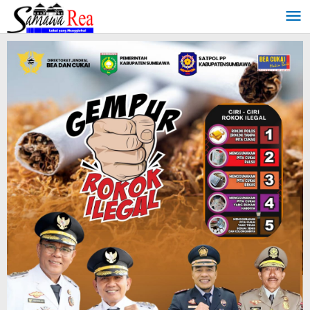
Lewati
ke
konten