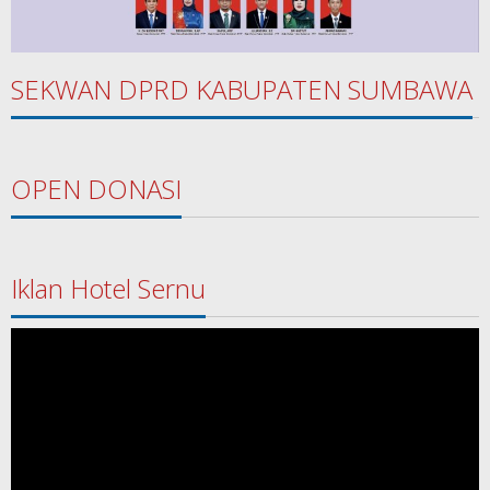
SEKWAN DPRD KABUPATEN SUMBAWA
OPEN DONASI
Iklan Hotel Sernu