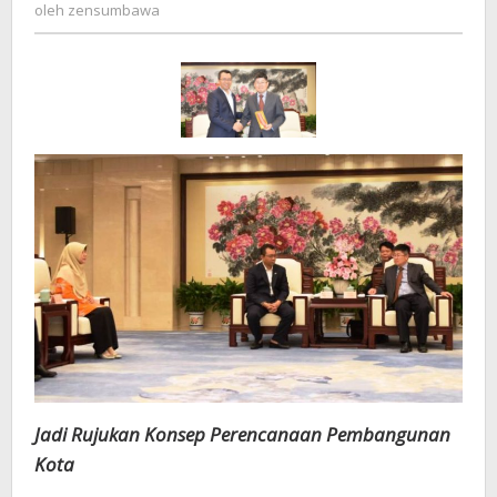
zensumbawa
oleh
zensumbawa
Disulap
Jadi
Kota
Muda
dan
Modern
Jadi Rujukan Konsep Perencanaan Pembangunan
Kota