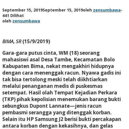
September 15, 2019
September 15, 2019
oleh
zensumbawa
-
441 Dilihat
oleh
zensumbawa
BIMA, SR
(15/9/2019)
Gara-gara putus cinta, WM (18) seorang
mahasiswi asal Desa Tambe, Kecamatan Bolo
Kabupaten Bima, nekat mengakhiri hidupnya
dengan cara menenggak racun. Nyawa gadis ini
tak bisa tertolong meski telah diikhtiarkan
melalui penanganan medis di puskesmas
setempat. Hasil olah Tempat Kejadian Perkara
(TKP) pihak kepolisian menemukan barang bukti
sebungkus Dupont Lannate—jenis racun
pembasmi serangga yang ditenggak korban.
Selain itu HP Samsung J2 berisi bukti percakapan
antara korban dengan kekasihnya, dan gelas