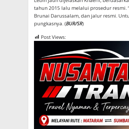
Lebih jauh dijelaskan Khaeril, berdasark
tahun 2015 lalu melalui prosedur resmi. 
Brunai Darussalam, dan jalur resmi. Unt
pungkasnya. (
BUR/SR
)
Post Views:
786