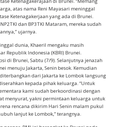
tase Ketenagakerajaan di Brunei. “Memang
luarga, atas nama Reni Mayasari meninggal
tase Ketenagakerjaan yang ada di Brunei.
 BNP2TKI dan BP3TKI Mataram, mereka sudah
nnya,” ujarnya.
inggal dunia, Khaeril mengaku masih
r Republik Indonesia (KBRI) Brunei.
 di Brunei, Sabtu (7/9). Selanjutnya jenazah
nei menuju Jakarta, Senin besok. Kemudian
ri diterbangkan dari Jakarta ke Lombok langsung
serahkan kepada pihak keluarga. “Untuk
 sementara kami sudah berkoordinasi dengan
at menyurat, yakni permintaan keluarga untuk
rena rencana dikirim Hari Senin malam pukul
subuh lanjut ke Lombok,” terangnya.