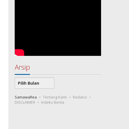
Arsip
Arsip
SamawaRea
Tentang Kami
Redaksi
DISCLAIMER
Indeks Berita