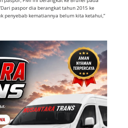
an paspor, PMI ini berangkat ke Brunei pada
“Dari paspor dia berangkat tahun 2015 ke
uk penyebab kematiannya belum kita ketahui,”