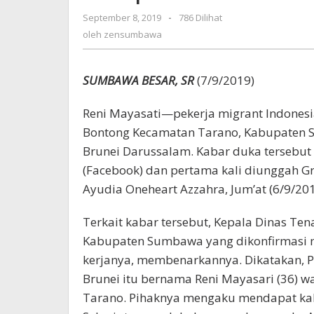
Otopsi
September 8, 2019
oleh
-
786 Dilihat
zensumbawa
oleh
zensumbawa
SUMBAWA BESAR, SR
(7/9/2019)
Reni Mayasati—pekerja migrant Indonesi
Bontong Kecamatan Tarano, Kabupaten 
Brunei Darussalam. Kabar duka tersebut 
(Facebook) dan pertama kali diunggah 
Ayudia Oneheart Azzahra, Jum’at (6/9/201
Terkait kabar tersebut, Kepala Dinas Ten
Kabupaten Sumbawa yang dikonfirmasi me
kerjanya, membenarkannya. Dikatakan, P
Brunei itu bernama Reni Mayasari (36) 
Tarano. Pihaknya mengaku mendapat kab