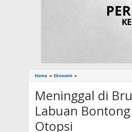
Home
»
Ekonomi
»
Meninggal
di
Brunei,
Meninggal di Bru
Jenazah
PMI
Labuan Bontong 
Asal
Labuan
Bontong
Otopsi
Dipulangkan
Usai