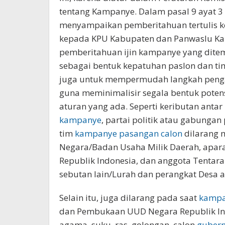
tentang Kampanye. Dalam pasal 9 ayat 
menyampaikan pemberitahuan tertulis k
kepada KPU Kabupaten dan Panwaslu Kab
pemberitahuan ijin kampanye yang dit
sebagai bentuk kepatuhan paslon dan ti
juga untuk mempermudah langkah peng
guna meminimalisir segala bentuk potens
aturan yang ada. Seperti keributan anta
kampanye
, partai politik atau gabungan 
tim
kampanye
pasangan calon
dilarang 
Negara/Badan Usaha Milik Daerah, aparat
Republik Indonesia, dan anggota Tentara
sebutan lain/Lurah dan perangkat Desa a
Selain itu, juga dilarang pada saat
kamp
dan Pembukaan UUD Negara Republik In
agama, suku, ras, golongan, calon
guber