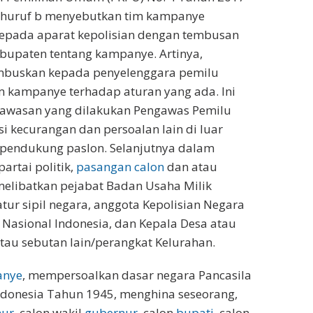
3 huruf b menyebutkan tim kampanye
epada aparat kepolisian dengan tembusan
upaten tentang kampanye. Artinya,
embuskan kepada penyelenggara pemilu
m kampanye terhadap aturan yang ada. Ini
awasan yang dilakukan Pengawas Pemilu
i kecurangan dan persoalan lain di luar
r pendukung paslon. Selanjutnya dalam
partai politik,
pasangan calon
dan atau
melibatkan pejabat Badan Usaha Milik
ur sipil negara, anggota Kepolisian Negara
 Nasional Indonesia, dan Kepala Desa atau
tau sebutan lain/perangkat Kelurahan.
anye
, mempersoalkan dasar negara Pancasila
donesia Tahun 1945, menghina seseorang,
nur
, calon wakil
gubernur
, calon
bupati
, calon