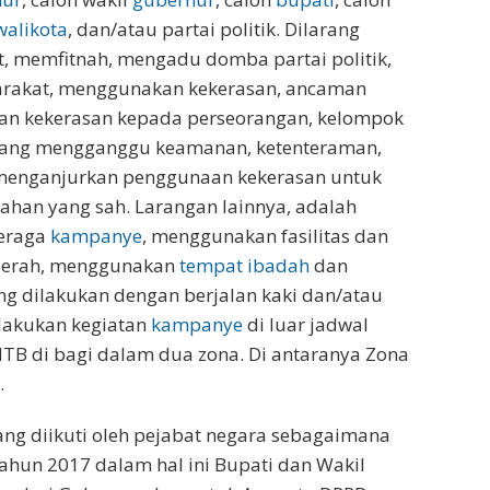
walikota
, dan/atau partai politik. Dilarang
 memfitnah, mengadu domba partai politik,
arakat, menggunakan kekerasan, ancaman
an kekerasan kepada perseorangan, kelompok
larang mengganggu keamanan, ketenteraman,
menganjurkan penggunaan kekerasan untuk
ahan yang sah. Larangan lainnya, adalah
peraga
kampanye
, menggunakan fasilitas dan
aerah, menggunakan
tempat ibadah
dan
g dilakukan dengan berjalan kaki dan/atau
elakukan kegiatan
kampanye
di luar jadwal
 NTB di bagi dalam dua zona. Di antaranya Zona
.
ng diikuti oleh pejabat negara sebagaimana
ahun 2017 dalam hal ini Bupati dan Wakil