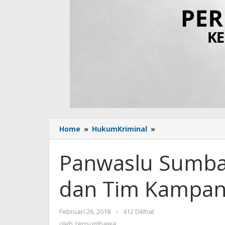
Home
»
HukumKriminal
»
Panwaslu
Sumbawa
Warning
Panwaslu Sumba
Paslon
dan
dan Tim Kampan
Tim
Kampanye
Februari 26, 2018
oleh
-
412 Dilihat
zensumbawa
oleh
zensumbawa