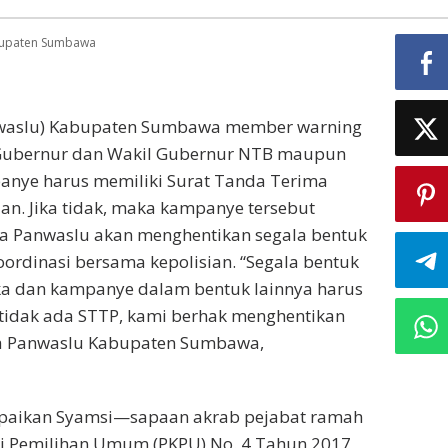
abupaten Sumbawa
nwaslu) Kabupaten Sumbawa member warning
 Gubernur dan Wakil Gubernur NTB maupun
nye harus memiliki Surat Tanda Terima
ian. Jika tidak, maka kampanye tersebut
ya Panwaslu akan menghentikan segala bentuk
rdinasi bersama kepolisian. “Segala bentuk
ka dan kampanye dalam bentuk lainnya harus
a tidak ada STTP, kami berhak menghentikan
tua Panwaslu Kabupaten Sumbawa,
mpaikan Syamsi—sapaan akrab pejabat ramah
isi Pemilihan Umum (PKPU) No. 4 Tahun 2017