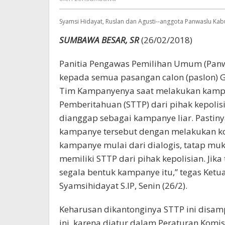
Syamsi Hidayat, Ruslan dan Agusti--anggota Panwaslu K
SUMBAWA BESAR, SR
(26/02/2018)
Panitia Pengawas Pemilihan Umum (Pa
kepada semua pasangan calon (paslon)
Tim Kampanyenya saat melakukan kampa
Pemberitahuan (STTP) dari pihak kepolis
dianggap sebagai kampanye liar. Pastin
kampanye tersebut dengan melakukan koo
kampanye mulai dari dialogis, tatap mu
memiliki STTP dari pihak kepolisian. Jik
segala bentuk kampanye itu,” tegas Ke
Syamsihidayat S.IP, Senin (26/2).
Keharusan dikantonginya STTP ini disa
ini, karena diatur dalam Peraturan Kom