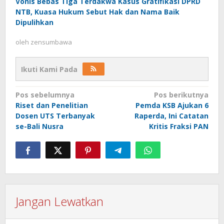
Vonis Bebas Tiga Terdakwa Kasus Gratifikasi DPRD
NTB, Kuasa Hukum Sebut Hak dan Nama Baik
Dipulihkan
oleh
zensumbawa
Ikuti Kami Pada
Navigasi
Pos sebelumnya
Pos berikutnya
Riset dan Penelitian
Pemda KSB Ajukan 6
pos
Dosen UTS Terbanyak
Raperda, Ini Catatan
se-Bali Nusra
Kritis Fraksi PAN
Jangan Lewatkan