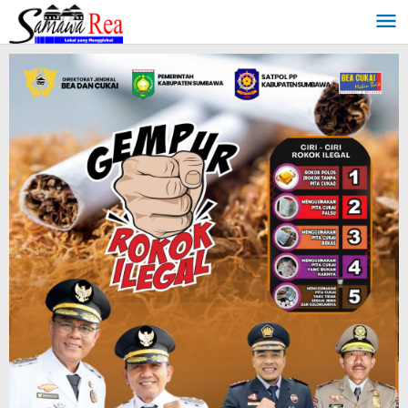
Lewati
ke
konten