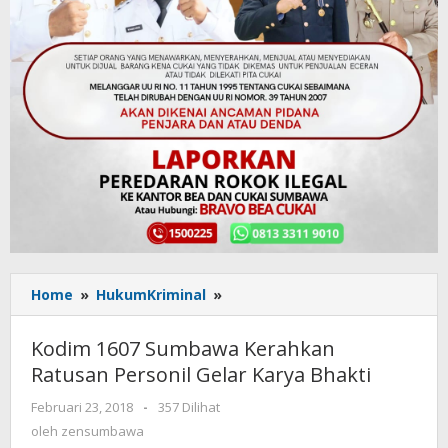
Home
»
HukumKriminal
»
Kodim
1607
Sumbawa
Kodim 1607 Sumbawa Kerahkan
Kerahkan
Ratusan Personil Gelar Karya Bhakti
Ratusan
Personil
Februari 23, 2018
oleh
-
357 Dilihat
Gelar
zensumbawa
oleh
zensumbawa
Karya