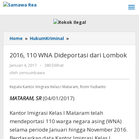
Lewati
ke
konten
Home
»
HukumKriminal
»
2016,
110
WNA
2016, 110 WNA Dideportasi dari Lombok
Dideportasi
dari
Januari 4, 2017
oleh
-
380 Dilihat
Lombok
zensumbawa
oleh
zensumbawa
Kepala Kantor Imigrasi Kelas I Mataram, Romi Yudianto
MATARAM, SR
(04/01/2017)
Kantor Imigrasi Kelas I Mataram telah
mendeportasi 110 warga negara asing (WNA)
selama periode Januari hingga November 2016.
Berdasarkan data Kantor Imigrasi Kelas I