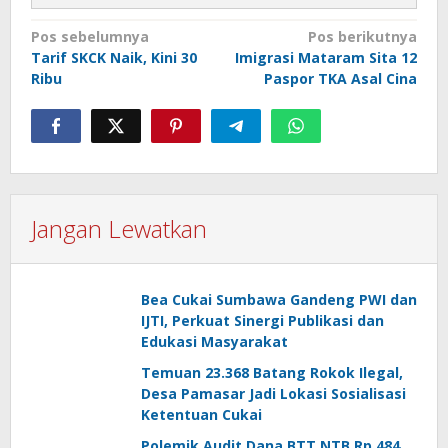
Navigasi
Pos sebelumnya
Pos berikutnya
Tarif SKCK Naik, Kini 30
Imigrasi Mataram Sita 12
pos
Ribu
Paspor TKA Asal Cina
Jangan Lewatkan
Bea Cukai Sumbawa Gandeng PWI dan
IJTI, Perkuat Sinergi Publikasi dan
Edukasi Masyarakat
Temuan 23.368 Batang Rokok Ilegal,
Desa Pamasar Jadi Lokasi Sosialisasi
Ketentuan Cukai
Polemik Audit Dana BTT NTB Rp 484