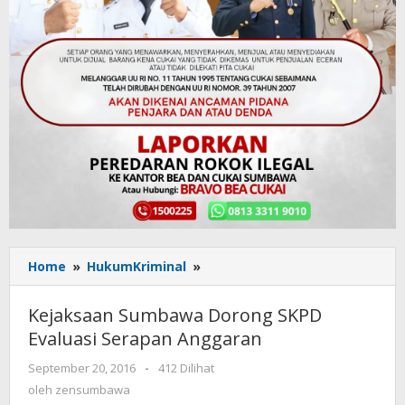
Home
»
HukumKriminal
»
Kejaksaan
Sumbawa
Dorong
Kejaksaan Sumbawa Dorong SKPD
SKPD
Evaluasi Serapan Anggaran
Evaluasi
Serapan
September 20, 2016
oleh
-
412 Dilihat
Anggaran
zensumbawa
oleh
zensumbawa