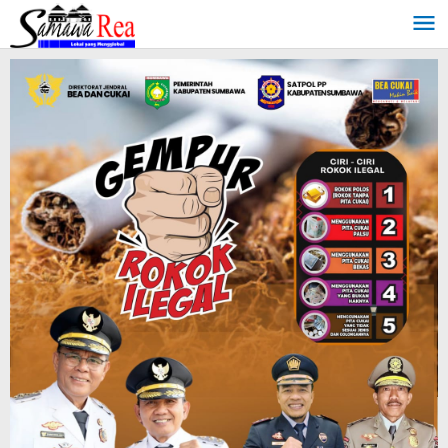
Lewati
ke
konten