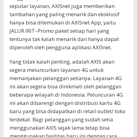
seputar layanan, AXISnet juga memberikan
tambahan yang paling menarik dan eksklusif
hanya bisa ditemukan di AXISnet App, yaitu
JALUR IRIT–Promo paket setiap hari yang
tentunya tak kalah menarik dan hanya dapat
diperoleh oleh pengguna aplikasi AXISnet.
Yang tidak kalah penting, adalah AXIS akan
segera meluncurkan layanan 4G untuk
memanjakan pelanggan setianya. Layanan 4G
ini akan segera bisa dinikmati oleh pelanggan
beberapa wilayah di Indonesia. Peluncuran 4G
ini akan dibarengi dengan distribusi kartu 4G
baru yang bisa didapatkan di retail outlet/ toko
terdekat. Bagi pelanggan yang sudah setia
menggunakan AXIS sejak lama tetap bisa
menggunakan fasilitas baru ini dengan cara