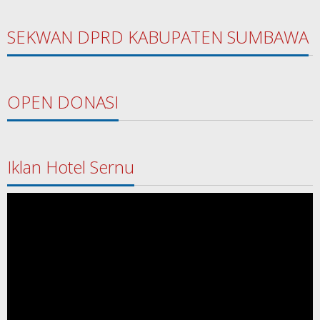
SEKWAN DPRD KABUPATEN SUMBAWA
OPEN DONASI
Iklan Hotel Sernu