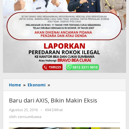
Home
»
Ekonomi
»
Baru
dari
AXIS,
Baru dari AXIS, Bikin Makin Eksis
Bikin
Makin
Agustus 25, 2016
oleh
-
694 Dilihat
Eksis
zensumbawa
oleh
zensumbawa