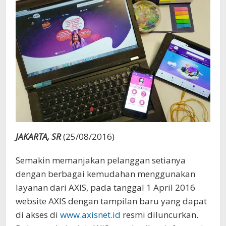
JAKARTA, SR
(25/08/2016)
Semakin memanjakan pelanggan setianya
dengan berbagai kemudahan menggunakan
layanan dari AXIS, pada tanggal 1 April 2016
website AXIS dengan tampilan baru yang dapat
di akses di
www.axisnet.id
resmi diluncurkan.