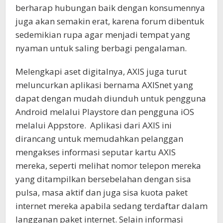
berharap hubungan baik dengan konsumennya
juga akan semakin erat, karena forum dibentuk
sedemikian rupa agar menjadi tempat yang
nyaman untuk saling berbagi pengalaman.
Melengkapi aset digitalnya, AXIS juga turut
meluncurkan aplikasi bernama AXISnet yang
dapat dengan mudah diunduh untuk pengguna
Android melalui Playstore dan pengguna iOS
melalui Appstore. Aplikasi dari AXIS ini
dirancang untuk memudahkan pelanggan
mengakses informasi seputar kartu AXIS
mereka, seperti melihat nomor telepon mereka
yang ditampilkan bersebelahan dengan sisa
pulsa, masa aktif dan juga sisa kuota paket
internet mereka apabila sedang terdaftar dalam
langganan paket internet. Selain informasi