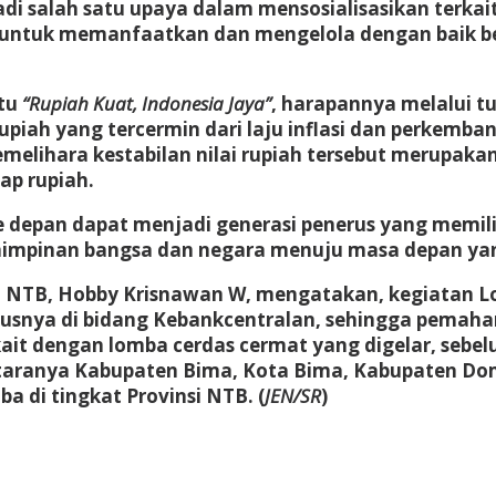
adi salah satu upaya dalam mensosialisasikan terka
i untuk memanfaatkan dan mengelola dengan baik be
itu
“Rupiah Kuat, Indonesia Jaya”
, harapannya melalui tu
piah yang tercermin dari laju inflasi dan perkemban
lihara kestabilan nilai rupiah tersebut merupakan
p rupiah.
e depan dapat menjadi generasi penerus yang memil
impinan bangsa dan negara menuju masa depan yang
si NTB, Hobby Krisnawan W, mengatakan, kegiatan L
susnya di bidang Kebankcentralan, sehingga pemah
ait dengan lomba cerdas cermat yang digelar, sebel
taranya Kabupaten Bima, Kota Bima, Kabupaten Do
 di tingkat Provinsi NTB. (
JEN/SR
)