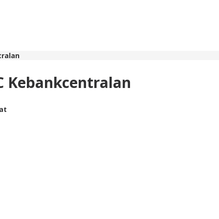
tralan
C Kebankcentralan
hat