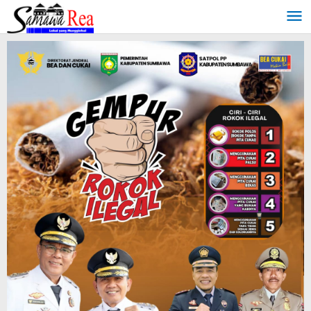
Lewati
ke
konten