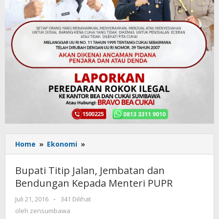
Home
»
Ekonomi
»
Bupati
Titip
Jalan,
Bupati Titip Jalan, Jembatan dan
Jembatan
Bendungan Kepada Menteri PUPR
dan
Bendungan
Juli 21, 2016
oleh
-
341 Dilihat
Kepada
zensumbawa
oleh
zensumbawa
Menteri