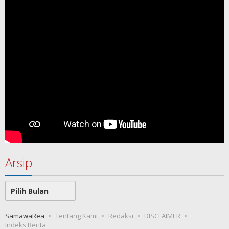
Arsip
Arsip
SamawaRea
Tentang Kami
Redaksi
DISCLAIMER
Indeks Berita