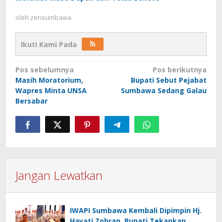
oleh
zensumbawa
Ikuti Kami Pada
Navigasi
Pos sebelumnya
Pos berikutnya
Masih Moratorium,
Bupati Sebut Pejabat
pos
Wapres Minta UNSA
Sumbawa Sedang Galau
Bersabar
Jangan Lewatkan
IWAPI Sumbawa Kembali Dipimpin Hj.
Hayati Zohran, Bupati Tekankan