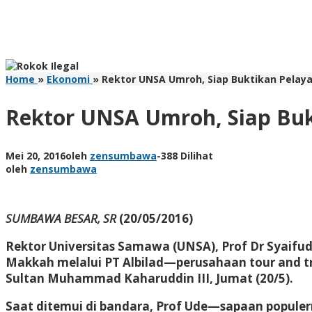
Home
»
Ekonomi
»
Rektor UNSA Umroh, Siap Buktikan Pelaya
Rektor UNSA Umroh, Siap Buk
Mei 20, 2016
oleh
zensumbawa
-
388 Dilihat
oleh
zensumbawa
SUMBAWA BESAR, SR
(20/05/2016)
Rektor Universitas Samawa (UNSA), Prof Dr Syaifu
Makkah melalui PT Albilad—perusahaan tour and tra
Sultan Muhammad Kaharuddin III, Jumat (20/5).
Saat ditemui di bandara, Prof Ude—sapaan popule