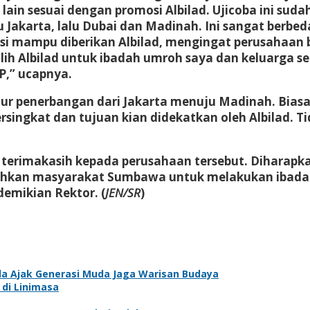
n sesuai dengan promosi Albilad. Ujicoba ini sudah
karta, lalu Dubai dan Madinah. Ini sangat berbeda
si mampu diberikan Albilad, mengingat perusahaan 
lih Albilad untuk ibadah umroh saya dan keluarga se
P,” ucapnya.
jalur penerbangan dari Jakarta menuju Madinah. Bias
ingkat dan tujuan kian didekatkan oleh Albilad. Tid
erimakasih kepada perusahaan tersebut. Diharapkan
an masyarakat Sumbawa untuk melakukan ibadah di
emikian Rektor. (
JEN/SR
)
sda Ajak Generasi Muda Jaga Warisan Budaya
 di Linimasa