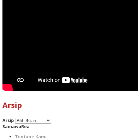
Arsip
Arsip
SamawaRea
Tentang Kami