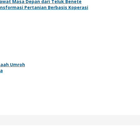
rawat Masa Depan dari Teluk Benete
ansformasi Pertanian Berbasis Koperasi
maah Umroh
ya