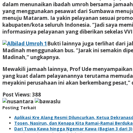
dalam menunaikan ibadah umroh bersama jamaah lai
yang menggunakan pesawat dari Sumbawa menuju Ja
menuju Mataram. Ia yakin pelayanan sesuai promo
kabupaten/kota seluruh Indonesia. “Jadi saya memi
informasinya pelayanan yang diberikan sekelas VVI
Bukti lainnya juga terlihat dari 
Madinah menggunakan bus. “Jarak ini semakin dipers
Madinah,” ungkapnya.
Mewakili jamaah lainnya, Prof Ude menyampaikan t
yang kuat dalam pelayanannya terutama memudahk
meyakini perusahaan ini akan berkembang pesat,” d
Post Views:
388
Posting Terkait
Aplikasi Kre Alang Resmi Diluncurkan, Ketua Dekrana
Tosen, Nasirun, dan Kenapa Kita Ramai-Ramai Berduka
Dari Tuwa Kawa hingga Ngemar Kawa (Bagian 3 dari 3)