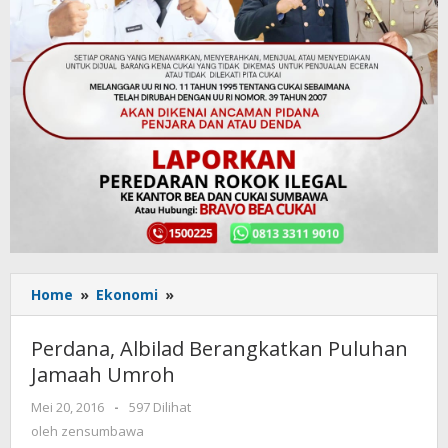
Home
»
Ekonomi
»
Perdana,
Albilad
Berangkatkan Puluhan
Perdana, Albilad Berangkatkan Puluhan
Jamaah
Jamaah Umroh
Umroh
Mei 20, 2016
oleh
-
597 Dilihat
zensumbawa
oleh
zensumbawa