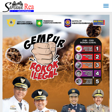
Lewati
ke
konten