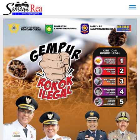
Lewati
ke
konten