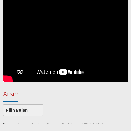
Arsip
Arsip
SamawaRea
Tentang Kami
Redaksi
DISCLAIMER
Indeks Berita