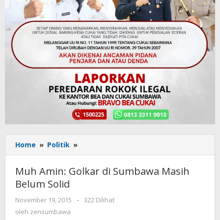
Home
»
Politik
»
Muh
Amin:
Golkar
Muh Amin: Golkar di Sumbawa Masih
di
Belum Solid
Sumbawa
Masih
November 19, 2015
oleh
-
322 Dilihat
Belum
zensumbawa
oleh
zensumbawa
Solid