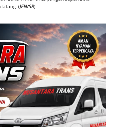
atang. (
JEN/SR
)