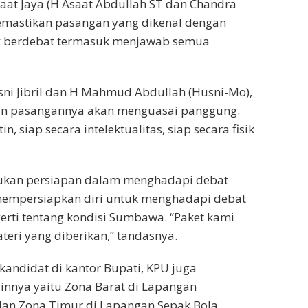
at Jaya (H Asaat Abdullah ST dan Chandra
emastikan pasangan yang dikenal dengan
uk berdebat termasuk menjawab semua
i Jibril dan H Mahmud Abdullah (Husni-Mo),
akin pasangannya akan menguasai panggung.
in, siap secara intelektualitas, siap secara fisik
kukan persiapan dalam menghadapi debat
 mempersiapkan diri untuk menghadapi debat
erti tentang kondisi Sumbawa. “Paket kami
ri yang diberikan,’’ tandasnya.
kandidat di kantor Bupati, KPU juga
innya yaitu Zona Barat di Lapangan
dan Zona Timur di Lapangan Sepak Bola