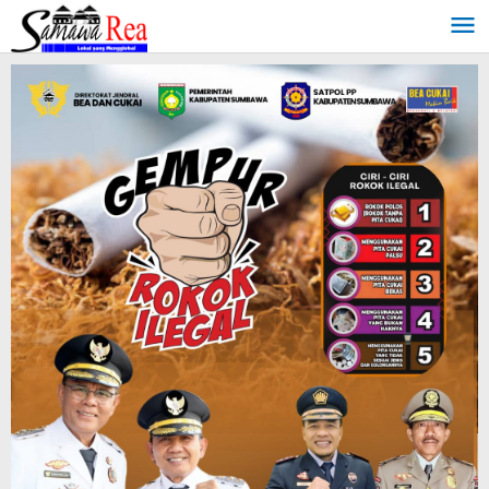
Lewati
ke
konten