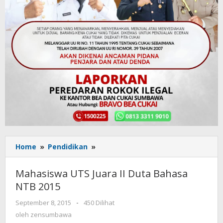
Home
»
Pendidikan
»
Mahasiswa
UTS
Juara
Mahasiswa UTS Juara II Duta Bahasa
II
NTB 2015
Duta
Bahasa
September 8, 2015
oleh
-
450 Dilihat
NTB
zensumbawa
oleh
zensumbawa
2015