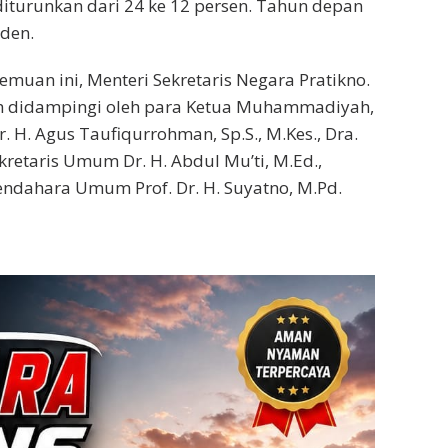
iturunkan dari 24 ke 12 persen. Tahun depan
iden.
uan ini, Menteri Sekretaris Negara Pratikno.
 didampingi oleh para Ketua Muhammadiyah,
r. H. Agus Taufiqurrohman, Sp.S., M.Kes., Dra.
ekretaris Umum Dr. H. Abdul Mu’ti, M.Ed.,
Bendahara Umum Prof. Dr. H. Suyatno, M.Pd.