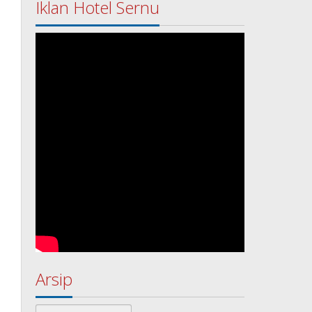
Iklan Hotel Sernu
Arsip
Arsip